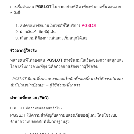
การเริ่มต้นเล่น
PGSLOT
ไม่ยากอย่างที่คิด เพียงทำตามขั้นตอนง่าย
ๆ ดังนี้:
สมัครสมาชิกผ่านเว็บไซต์ที่ให้บริการ
PGSLOT
ฝากเงินเข้าบัญชีผู้เล่น
เลือกเกมที่ต้องการเล่นและเริ่มสนุกได้เลย
รีวิวจากผู้ใช้จริง
หลายคนที่ได้ลองเล่น
PGSLOT
ต่างชื่นชมในเรื่องของความสนุกและ
โอกาสในการชนะที่สูง นี่คือตัวอย่างเสียงจากผู้ใช้จริง:
“PGSLOT มีเกมที่หลากหลายและโบนัสที่ยอดเยี่ยม ทำให้การเล่นของ
ฉันไม่เคยน่าเบื่อเลย” – ผู้ใช้ท่านหนึ่งกล่าว
คำถามที่พบบ่อย (FAQ)
PGSLOT มีความปลอดภัยหรือไม่?
PGSLOT ให้ความสำคัญกับความปลอดภัยของผู้เล่น โดยใช้ระบบ
รักษาความปลอดภัยที่มีมาตรฐานสูง