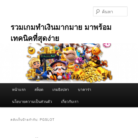
ข้าม
ข้าม
ไป
ไป
ค้นหา
ยัง
บทความ
เนื้อหา
รอง
รวมเกมทำเงินมากมาย มาพร้อม
หลัก
เทคนิคที่สุดง่าย
เมนู
หน้าแรก
สล็อต
เกมยิงปลา
บาคาร่า
หลัก
นโยบายความเป็นส่วนตัว
เกี่ยวกับเรา
คลังเก็บป้ายกำกับ:
PGSLOT