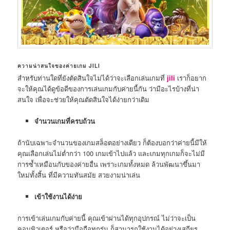
ความน่าสนใจของค่ายเกม JILI
สำหรับท่านใดที่ยังตัดสินใจไม่ได้ว่าจะเลือกเล่นเกมที่
jili
เราก็อยาก
จะให้คุณได้ดูข้อดีของการเล่นเกมกับค่ายนี้กัน ว่ามีอะไรบ้างที่น่า
สนใจ เพื่อจะช่วยให้คุณตัดสินใจได้ง่ายกว่าเดิม
จำนวนเกมที่ครบถ้วน
ถ้านับเฉพาะจำนวนของเกมสล็อตอย่างเดียว ก็ต้องบอกว่าค่ายนี้มีให้
คุณเลือกเล่นไม่ต่ำกว่า 100 เกมเข้าไปแล้ว และเกมทุกเกมก็จะไม่มี
การซ้ำเหมือนกับของค่ายอื่น เพราะเกมทั้งหมด ล้วนพัฒนาขึ้นมา
ใหม่ทั้งสิ้น ที่มีความทันสมัย สวยงามน่าเล่น
เข้าใช้งานได้ง่าย
การเข้าเล่นเกมกับค่ายนี้ คุณเข้าผ่านได้ทุกอุปกรณ์ ไม่ว่าจะเป็น
คอมพิวเตอร์ หรือว่ามือถือทุกรุ่น ก็สามารถใช้งานได้อย่างเสถียร