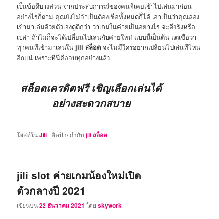
เป็นข้อดีบางส่วน จากประสบการณ์ของคนที่เคยเข้าไปเล่นมาก่อน
อย่างไรก็ตาม คุณยังไม่จำเป็นต้องเชื่อทั้งหมดก็ได้ เอาเป็นว่าคุณลอง
เข้ามาเล่นด้วยตัวเองดูดีกว่า ว่าเกมในค่ายเป็นอย่างไร จะดีจริงหรือ
เปล่า ถ้าไม่ก็จะได้เปลี่ยนไปเล่นกับค่ายใหม่ แบบนี้เป็นต้น แต่เชื่อว่า
ทุกคนที่เข้ามาเล่นใน
jili สล็อต
จะไม่มีใครอยากเปลี่ยนไปเล่นที่ไหน
อีกแน่ เพราะที่นี่คือจบทุกอย่างแล้ว
สล็อตเครดิตฟรี เชิญเลือกเล่นได้
อย่างสะดวกสบาย
โพสท์ใน
Jili
|
ติดป้ายกำกับ
jili สล็อต
jili slot ค่ายเกมน้องใหม่เปิด
ตัวกลางปี 2021
เขียนบน
22 ธันวาคม 2021
โดย
skywork