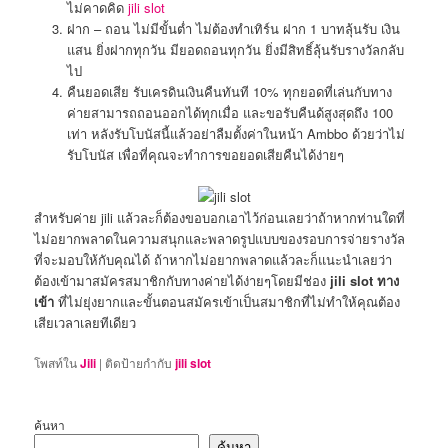
ไม่คาดคิด
jili slot
ฝาก – ถอน ไม่มีขั้นต่ำ ไม่ต้องทำเทิร์น ฝาก 1 บาทลุ้นรับ เงิน
แสน ยิ่งฝากทุกวัน มียอดถอนทุกวัน ยิ่งมีสิทธิ์ลุ้นรับรางวัลกลับ
ไป
คืนยอดเสีย รับเครดินเงินคืนทันที 10% ทุกยอดที่เล่นกับทาง
ค่ายสามารถถอนออกได้ทุกเมื่อ และขอรับคืนด้สูงสุดถึง 100
เท่า หลังรับโบนัสนี้แล้วอย่าลืมตั้งค่าในหน้า Ambbo ด้วยว่าไม่
รับโบนัส เพื่อที่คุณจะทำการขอยอดเสียคืนได้ง่ายๆ
สำหรับค่าย jili แล้วละก็ต้องขอบอกเอาไว้ก่อนเลยว่าถ้าหากท่านใดที่
ไม่อยากพลาดในความสนุกและพลาดรูปแบบของรอบการจ่ายรางวัล
ที่จะมอบให้กับคุณได้ ถ้าหากไม่อยากพลาดแล้วละก็แนะนำเลยว่า
ต้องเข้ามาสมัครสมาชิกกับทางค่ายได้ง่ายๆโดยมีช่อง
jili slot ทาง
เข้า
ที่ไม่ยุ่งยากและขั้นตอนสมัครเข้าเป็นสมาชิกที่ไม่ทำให้คุณต้อง
เสียเวลาเลยทีเดียว
โพสท์ใน
Jili
|
ติดป้ายกำกับ
jili slot
ค้นหา
ค้นหา