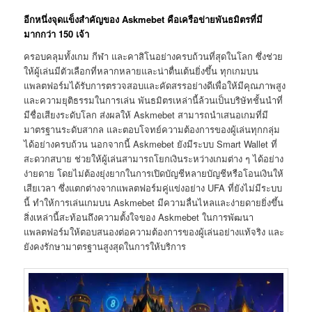
อีกหนึ่งจุดแข็งสำคัญของ Askmebet คือเครือข่ายพันธมิตรที่มี
มากกว่า 150 เจ้า
ครอบคลุมทั้งเกม กีฬา และคาสิโนอย่างครบถ้วนที่สุดในโลก ซึ่งช่วย
ให้ผู้เล่นมีตัวเลือกที่หลากหลายและน่าตื่นเต้นยิ่งขึ้น ทุกเกมบน
แพลตฟอร์มได้รับการตรวจสอบและคัดสรรอย่างดีเพื่อให้มีคุณภาพสูง
และความยุติธรรมในการเล่น พันธมิตรเหล่านี้ล้วนเป็นบริษัทชั้นนำที่
มีชื่อเสียงระดับโลก ส่งผลให้ Askmebet สามารถนำเสนอเกมที่มี
มาตรฐานระดับสากล และตอบโจทย์ความต้องการของผู้เล่นทุกกลุ่ม
ได้อย่างครบถ้วน นอกจากนี้ Askmebet ยังมีระบบ Smart Wallet ที่
สะดวกสบาย ช่วยให้ผู้เล่นสามารถโยกเงินระหว่างเกมต่าง ๆ ได้อย่าง
ง่ายดาย โดยไม่ต้องยุ่งยากในการเปิดบัญชีหลายบัญชีหรือโอนเงินให้
เสียเวลา ซึ่งแตกต่างจากแพลตฟอร์มคู่แข่งอย่าง UFA ที่ยังไม่มีระบบ
นี้ ทำให้การเล่นเกมบน Askmebet มีความลื่นไหลและง่ายดายยิ่งขึ้น
สิ่งเหล่านี้สะท้อนถึงความตั้งใจของ Askmebet ในการพัฒนา
แพลตฟอร์มให้ตอบสนองต่อความต้องการของผู้เล่นอย่างแท้จริง และ
ยังคงรักษามาตรฐานสูงสุดในการให้บริการ