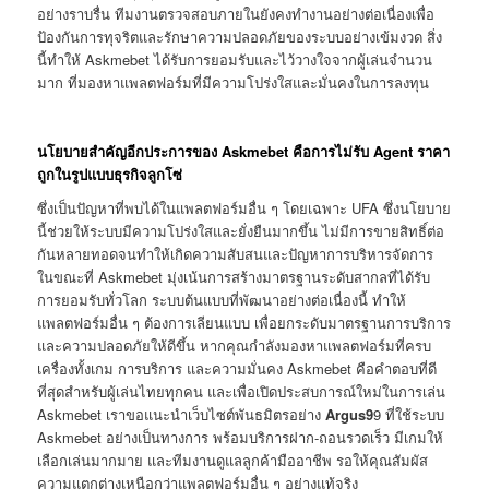
อย่างราบรื่น ทีมงานตรวจสอบภายในยังคงทำงานอย่างต่อเนื่องเพื่อ
ป้องกันการทุจริตและรักษาความปลอดภัยของระบบอย่างเข้มงวด สิ่ง
นี้ทำให้ Askmebet ได้รับการยอมรับและไว้วางใจจากผู้เล่นจำนวน
มาก ที่มองหาแพลตฟอร์มที่มีความโปร่งใสและมั่นคงในการลงทุน
นโยบายสำคัญอีกประการของ Askmebet คือการไม่รับ Agent ราคา
ถูกในรูปแบบธุรกิจลูกโซ่
ซึ่งเป็นปัญหาที่พบได้ในแพลตฟอร์มอื่น ๆ โดยเฉพาะ UFA ซึ่งนโยบาย
นี้ช่วยให้ระบบมีความโปร่งใสและยั่งยืนมากขึ้น ไม่มีการขายสิทธิ์ต่อ
กันหลายทอดจนทำให้เกิดความสับสนและปัญหาการบริหารจัดการ
ในขณะที่ Askmebet มุ่งเน้นการสร้างมาตรฐานระดับสากลที่ได้รับ
การยอมรับทั่วโลก ระบบต้นแบบที่พัฒนาอย่างต่อเนื่องนี้ ทำให้
แพลตฟอร์มอื่น ๆ ต้องการเลียนแบบ เพื่อยกระดับมาตรฐานการบริการ
และความปลอดภัยให้ดีขึ้น หากคุณกำลังมองหาแพลตฟอร์มที่ครบ
เครื่องทั้งเกม การบริการ และความมั่นคง Askmebet คือคำตอบที่ดี
ที่สุดสำหรับผู้เล่นไทยทุกคน และเพื่อเปิดประสบการณ์ใหม่ในการเล่น
Askmebet เราขอแนะนำเว็บไซต์พันธมิตรอย่าง
Argus9
9 ที่ใช้ระบบ
Askmebet อย่างเป็นทางการ พร้อมบริการฝาก-ถอนรวดเร็ว มีเกมให้
เลือกเล่นมากมาย และทีมงานดูแลลูกค้ามืออาชีพ รอให้คุณสัมผัส
ความแตกต่างเหนือกว่าแพลตฟอร์มอื่น ๆ อย่างแท้จริง