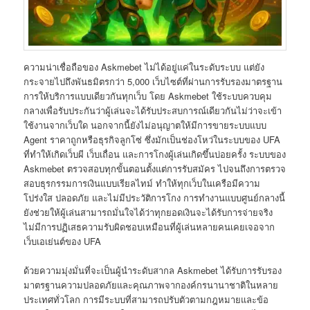
ความน่าเชื่อถือของ Askmebet ไม่ได้อยู่แค่ในระดับระบบ แต่ยัง
กระจายไปถึงพันธมิตรกว่า 5,000 เว็บไซต์ที่ผ่านการรับรองมาตรฐาน
การให้บริการแบบเดียวกันทุกเว็บ โดย Askmebet ใช้ระบบควบคุม
กลางเพื่อรับประกันว่าผู้เล่นจะได้รับประสบการณ์เดียวกันไม่ว่าจะเข้า
ใช้งานจากเว็บใด นอกจากนี้ยังไม่อนุญาตให้มีการขายระบบแบบ
Agent ราคาถูกหรือธุรกิจลูกโซ่ ซึ่งมักเป็นช่องโหว่ในระบบของ UFA
ที่ทำให้เกิดเว็บผี เว็บเถื่อน และการโกงผู้เล่นเกิดขึ้นบ่อยครั้ง ระบบของ
Askmebet ตรวจสอบทุกขั้นตอนตั้งแต่การรับสมัคร ไปจนถึงการตรวจ
สอบธุรกรรมการเงินแบบเรียลไทม์ ทำให้ทุกเว็บในเครือมีความ
โปร่งใส ปลอดภัย และไม่มีประวัติการโกง การทำงานแบบศูนย์กลางนี้
ยังช่วยให้ผู้เล่นสามารถมั่นใจได้ว่าทุกยอดเงินจะได้รับการจ่ายจริง
ไม่มีการปฏิเสธความรับผิดชอบเหมือนที่ผู้เล่นหลายคนเคยเจอจาก
เว็บเอเย่นต์ของ UFA
ด้วยความมุ่งมั่นที่จะเป็นผู้นำระดับสากล Askmebet ได้รับการรับรอง
มาตรฐานความปลอดภัยและคุณภาพจากองค์กรนานาชาติในหลาย
ประเทศทั่วโลก การมีระบบที่สามารถปรับตัวตามกฎหมายและข้อ