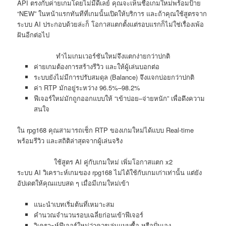
API ตรงกับค่ายเกมโดยไม่มีดีเลย์ คุณจะเห็นชื่อเกมใหม่พร้อมป้าย
“NEW” ในหน้าแรกทันทีที่เกมนั้นเปิดให้บริการ และถ้าคุณใช้สูตรจาก
ระบบ AI ประกอบด้วยล่ะก็ โอกาสแตกตั้งแต่รอบแรกก็ไม่ใช่เรื่องเพ้อ
ฝันอีกต่อไป
ทำไมเกมเวอร์ชันใหม่จึงแตกง่ายกว่าปกติ
ค่ายเกมต้องการสร้างรีวิว และให้ผู้เล่นบอกต่อ
ระบบยังไม่มีการปรับสมดุล (Balance) จึงแจกบ่อยกว่าปกติ
ค่า RTP มักอยู่ระหว่าง 96.5%–98.2%
ฟีเจอร์ใหม่มักถูกออกแบบให้ “เข้าบ่อย–จ่ายหนัก” เพื่อดึงความ
สนใจ
ใน rpg168 คุณสามารถเช็ก RTP ของเกมใหม่ได้แบบ Real-time
พร้อมรีวิว และสถิติล่าสุดจากผู้เล่นจริง
ใช้สูตร AI คู่กับเกมใหม่ เพิ่มโอกาสแตก x2
ระบบ AI วิเคราะห์เกมของ rpg168 ไม่ได้ใช้กับเกมเก่าเท่านั้น แต่ยัง
อัปเดตให้คุณแบบสด ๆ เมื่อมีเกมใหม่เข้า
แนะนำเบทเริ่มต้นที่เหมาะสม
คำนวณจำนวนรอบเฉลี่ยก่อนเข้าฟีเจอร์
วิเคราะห์ฟีเจอร์ใหม่ว่าควรเล่นแบบซื้อ หรือปั่นเอง