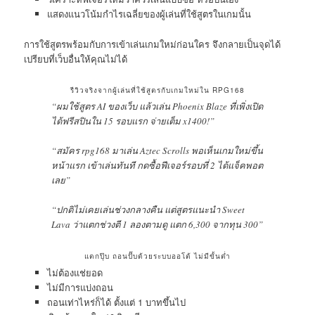
แสดงแนวโน้มกำไรเฉลี่ยของผู้เล่นที่ใช้สูตรในเกมนั้น
การใช้สูตรพร้อมกับการเข้าเล่นเกมใหม่ก่อนใคร จึงกลายเป็นจุดได้
เปรียบที่เว็บอื่นให้คุณไม่ได้
รีวิวจริงจากผู้เล่นที่ใช้สูตรกับเกมใหม่ใน RPG168
“ผมใช้สูตร AI ของเว็บ แล้วเล่น Phoenix Blaze ที่เพิ่งเปิด
ได้ฟรีสปินใน 15 รอบแรก จ่ายเต็ม x1400!”
“สมัคร rpg168 มาเล่น Aztec Scrolls พอเห็นเกมใหม่ขึ้น
หน้าแรก เข้าเล่นทันที กดซื้อฟีเจอร์รอบที่ 2 ได้แจ็คพอต
เลย”
“ปกติไม่เคยเล่นช่วงกลางคืน แต่สูตรแนะนำ Sweet
Lava ว่าแตกช่วงตี 1 ลองตามดู แตก 6,300 จากทุน 300”
แตกปุ๊บ ถอนปั๊บด้วยระบบออโต้ ไม่มีขั้นต่ำ
ไม่ต้องแช่ยอด
ไม่มีการแบ่งถอน
ถอนเท่าไหร่ก็ได้ ตั้งแต่ 1 บาทขึ้นไป