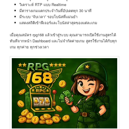
วิเคราะห์ RTP แบบ Realtime
มีตารางเกมแตกประจำวันที่อัปเดตทุก 30 นาที
มีระบบ “จับเวลา” รอบโบนัสที่แม่นยำ
แสดงสถิติเข้าฟีเจอร์และโบนัสล่าสุดของแต่ละเกม
เมื่อคุณสมัคร rpg168 แล้วเข้าสู่ระบบ คุณสามารถเปิดใช้งานสูตรได้
ทันทีจากหน้า Dashboard และไม่จำกัดค่ายเกม สูตรใช้งานได้กับทุก
เกม ทุกค่าย ทุกช่วงเวลา