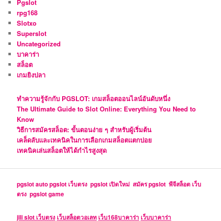
Pgslot
rpg168
Slotxo
Superslot
Uncategorized
บาคาร่า
สล็อต
เกมยิงปลา
ทำความรู้จักกับ PGSLOT: เกมสล็อตออนไลน์อันดับหนึ่ง
The Ultimate Guide to Slot Online: Everything You Need to
Know
วิธีการสมัครสล็อต: ขั้นตอนง่าย ๆ สำหรับผู้เริ่มต้น
เคล็ดลับและเทคนิคในการเลือกเกมสล็อตแตกบ่อย
เทคนิคเล่นสล็อตให้ได้กำไรสูงสุด
pgslot auto
pgslot เว็บตรง
pgslot เปิดใหม่
สมัคร pgslot
พีจีสล็อต เว็บ
ตรง
pgslot game
jili slot เว็บตรง
เว็บสล็อตวอเลท
เว็บ168บาคาร่า
เว็บบาคาร่า