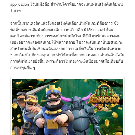
application ไว้บนมือถือ สำหรับใครที่อยากจะเล่นพนันเริ่มต้นเดิมพัน
1 บาท
จากนั้นฝากเครดิตแล้วจึงค่อยเริ่มต้นเลือกเดิมพันเกมที่ต้องการ ซึ่ง
ข้อดีของการเดิมพันด้วยงบเพียงบาทเดียวคือ 918kissเวอร์ชั่นเก่า
ตอบโจทย์ความต้องการของนักพนันมือใหม่ที่ยังไม่พร้อมจะวางเงิน
เยอะอยากจะลองเล่นเกมให้หลากหลาย ไม่ว่าจะเป็นเท่านั้นยังเหมาะ
สำหรับคนที่เป็นเซียนพนันและอยากจะเฉลี่ยเงินในการเดิมพันหลาย
ๆ เกมโดยไม่ต้องลงทุนมาก ทำให้คนที่อยากจะทดลองเล่นตัดสินใจใน
การเดิมพันง่ายยิ่งขึ้น เพราะถือว่าไม่ต้องวางเงินน้อยมากเมื่อเทียบกับ
การลงทุนอื่น ๆ