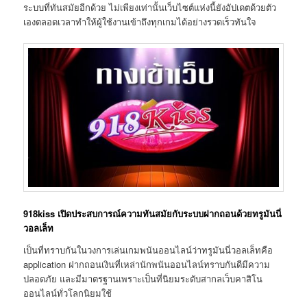
ระบบที่ทันสมัยอีกด้วย ไม่เพียงเท่านั้นเว็บไซต์แห่งนี้ยังอัปเดตด้วยตัว
เองตลอดเวลาทำให้ผู้ใช้งานเข้าถึงทุกเกมได้อย่างรวดเร็วทันใจ
918kiss เปิดประสบการณ์ความทันสมัยกับระบบฝากถอนด้วยทรูมันนี่
วอลเล็ท
เป็นที่ทราบกันในวงการเล่นเกมพนันออนไลน์ว่าทรูมันนี่วอลเล็ทคือ
application ฝากถอนเงินที่เหล่านักพนันออนไลน์ทราบกันดีมีความ
ปลอดภัย และมีมาตรฐานเพราะเป็นที่นิยมระดับสากลเว็บคาสิโน
ออนไลน์ทั่วโลกนิยมใช้