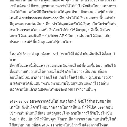
เราไม่คิดค่าใช้จ่าย สูตรเล่นบาคาร่าให้ได้กำไรจัดเต็มโอกาสทางการ
เงินให้กับนักพนันที่นี่มีแชร์พร้อมให้คุณเข้ามาตักตวงความรู้เกี่ยวกับ
เทคนิค 918kissauto download ที่จะทำให้ได้เงิน นอกจากนั้นแล้วยัง
มีสูตรและเทคนิคอื่น ๆ ที่จะทำให้คุณเดิมพันได้เงินทุกวันนับว่าเป็นตัว
ช่วยในการเพิ่มโอกาสทำเงินโดยไม่ต้องใช้ต้นทุนสูง ดังนั้นถ้าใคร
อยากได้แค่เทคนิคดี ๆ 918kiss APK ในการเล่นเกมได้เงินมาเปิด
ประสบการณ์ที่นี่แล้วคุณจะได้รู้ก่อนใคร
โหลด918kissล่าสุด ช่องทางสร้างรายได้ไม่มีจำกัดเดิมพันได้ตั้งแต่ 1
บาท
ที่คาสิโนแห่งนี้เป็นแหล่งรวมเกมพนันออนไลน์ที่คุณเริ่มต้นวางเงินได้
ตั้งแต่บาทเดียว เล่นได้ทุกเกมไม่มีจำกัด ไม่ว่าจะเป็นเกม สล็อต
ออนไลน์ เกมบาคาร่าออนไลน์ เกมไฮโลหรืออื่น ๆ คุณสามารถเข้า
มาเดิมพันได้ตั้งแต่บาทเดียวพร้อมรับโบนัสพิเศษและกำไรจัดเต็ม
นอกจากนั้นแล้วคุณยังจะได้พบช่องทางการทำงานอื่น ๆ
918kiss ios อย่างการกดรับโบนัสเครดิตฟรี ซึ่งมีไว้สำหรับสมาชิก
เท่านั้น ดังนั้นใครที่ไม่อยากพลาดโอกาสนี้แนะนำให้เปิด user ก่อน
เข้ามาเดิมพันกันได้เลย แล้วคุณจะไม่พลาดในการได้รับโปรโมชั่น
ใหม่ ๆ ที่จะเป็นกำไรให้กับคุณ โดยวันนี้สามารถเล่นผ่านหน้าเว็บไซต์
ได้เลยทุกเกม สล็อต 918kiss พร้อมให้บริการไม่ต้องดาวน์โหลด