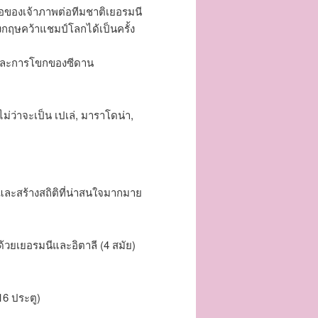
ื่อของเจ้าภาพต่อทีมชาติเยอรมนี
ังกฤษคว้าแชมป์โลกได้เป็นครั้ง
ยดและการโขกของซีดาน
ว่าจะเป็น เปเล่, มาราโดน่า,
ละสร้างสถิติที่น่าสนใจมากมาย
ด้วยเยอรมนีและอิตาลี (4 สมัย)
6 ประตู)