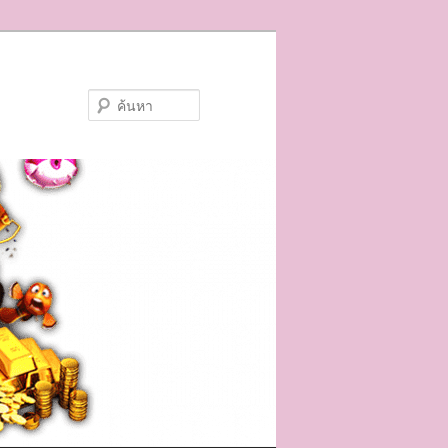
ค้นหา