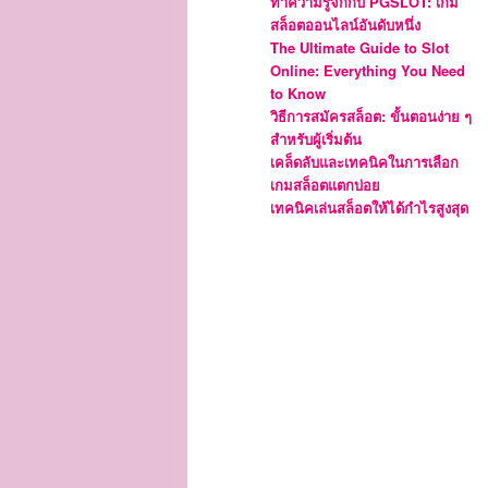
ทำความรู้จักกับ PGSLOT: เกม
สล็อตออนไลน์อันดับหนึ่ง
The Ultimate Guide to Slot
Online: Everything You Need
to Know
วิธีการสมัครสล็อต: ขั้นตอนง่าย ๆ
สำหรับผู้เริ่มต้น
เคล็ดลับและเทคนิคในการเลือก
เกมสล็อตแตกบ่อย
เทคนิคเล่นสล็อตให้ได้กำไรสูงสุด