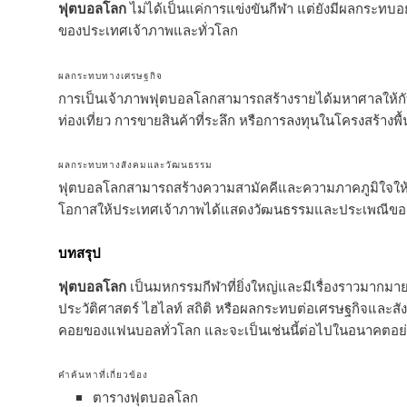
ฟุตบอลโลก
ไม่ได้เป็นแค่การแข่งขันกีฬา แต่ยังมีผลกระทบ
ของประเทศเจ้าภาพและทั่วโลก
ผลกระทบทางเศรษฐกิจ
การเป็นเจ้าภาพฟุตบอลโลกสามารถสร้างรายได้มหาศาลให้กั
ท่องเที่ยว การขายสินค้าที่ระลึก หรือการลงทุนในโครงสร้างพื
ผลกระทบทางสังคมและวัฒนธรรม
ฟุตบอลโลกสามารถสร้างความสามัคคีและความภาคภูมิใจให้ก
โอกาสให้ประเทศเจ้าภาพได้แสดงวัฒนธรรมและประเพณีของต
บทสรุป
ฟุตบอลโลก
เป็นมหกรรมกีฬาที่ยิ่งใหญ่และมีเรื่องราวมากมายท
ประวัติศาสตร์ ไฮไลท์ สถิติ หรือผลกระทบต่อเศรษฐกิจและสั
คอยของแฟนบอลทั่วโลก และจะเป็นเช่นนี้ต่อไปในอนาคตอย
คำค้นหาที่เกี่ยวข้อง
ตารางฟุตบอลโลก