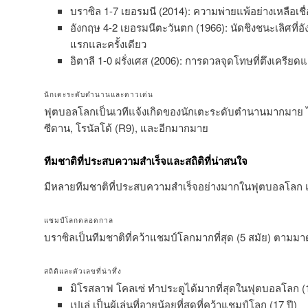
บราซิล 1-7 เยอรมนี (2014): ความพ่ายแพ้อย่างเหลือเช
อังกฤษ 4-2 เยอรมนีตะวันตก (1966): นัดชิงชนะเลิศที่อ
แรกและครั้งเดียว
อิตาลี 1-0 ฝรั่งเศส (2006): การดวลจุดโทษที่ตึงเครี
นักเตะระดับตำนานและดาวเด่น
ฟุตบอลโลกเป็นเวทีแจ้งเกิดของนักเตะระดับตำนานมากมาย ไม่
ซีดาน, โรนัลโด้ (R9), และอีกมากมาย
ทีมชาติที่ประสบความสำเร็จและสถิติที่น่าสนใจ
มีหลายทีมชาติที่ประสบความสำเร็จอย่างมากในฟุตบอลโลก แ
แชมป์โลกตลอดกาล
บราซิลเป็นทีมชาติที่คว้าแชมป์โลกมากที่สุด (5 สมัย) ตามมา
สถิติและตัวเลขที่น่าทึ่ง
มิโรสลาฟ โคลเซ่ ทำประตูได้มากที่สุดในฟุตบอลโลก (1
เปเล่ เป็นผู้เล่นที่อายุน้อยที่สุดที่คว้าแชมป์โลก (17 ปี)