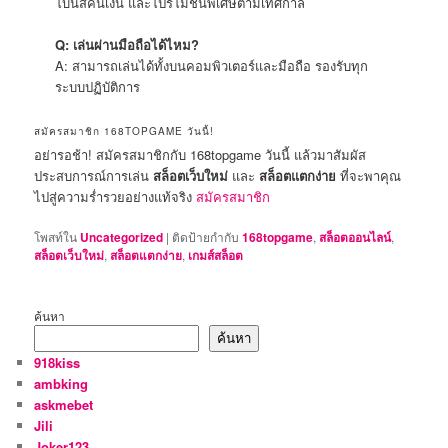
โบนัสคืนเงิน และโปรโมชั่นพิเศษตามเทศกาล
Q: เล่นผ่านมือถือได้ไหม?
A: สามารถเล่นได้ทั้งบนคอมพิวเตอร์และมือถือ รองรับทุก
ระบบปฏิบัติการ
สมัครสมาชิก 168TOPGAME วันนี้!
อย่ารอช้า! สมัครสมาชิกกับ 168topgame วันนี้ แล้วมาสัมผัส
ประสบการณ์การเล่น
สล็อตเว็บใหม่
และ
สล็อตแตกง่าย
ที่จะพาคุณ
ไปสู่ความร่ำรวยอย่างแท้จริง
สมัครสมาชิก
โพสท์ใน
Uncategorized
|
ติดป้ายกำกับ
168topgame
,
สล็อตออนไลน์
,
สล็อตเว็บใหม่
,
สล็อตแตกง่าย
,
เกมส์สล็อต
ค้นหา
ค้นหา
918kiss
ambking
askmebet
Jili
Joker123