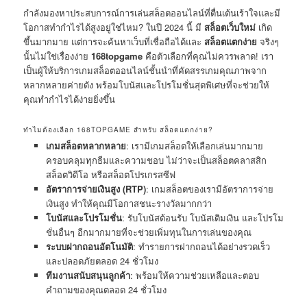
กำลังมองหาประสบการณ์การเล่นสล็อตออนไลน์ที่ตื่นเต้นเร้าใจและมี
โอกาสทำกำไรได้สูงอยู่ใช่ไหม? ในปี 2024 นี้ มี
สล็อตเว็บใหม่
เกิด
ขึ้นมากมาย แต่การจะค้นหาเว็บที่เชื่อถือได้และ
สล็อตแตกง่าย
จริงๆ
นั้นไม่ใช่เรื่องง่าย
168topgame
คือตัวเลือกที่คุณไม่ควรพลาด! เรา
เป็นผู้ให้บริการเกมสล็อตออนไลน์ชั้นนำที่คัดสรรเกมคุณภาพจาก
หลากหลายค่ายดัง พร้อมโบนัสและโปรโมชั่นสุดพิเศษที่จะช่วยให้
คุณทำกำไรได้ง่ายยิ่งขึ้น
ทำไมต้องเลือก 168TOPGAME สำหรับ สล็อตแตกง่าย?
เกมสล็อตหลากหลาย
: เรามีเกมสล็อตให้เลือกเล่นมากมาย
ครอบคลุมทุกธีมและความชอบ ไม่ว่าจะเป็นสล็อตคลาสสิก
สล็อตวิดีโอ หรือสล็อตโปรเกรสซีฟ
อัตราการจ่ายเงินสูง (RTP)
: เกมสล็อตของเรามีอัตราการจ่าย
เงินสูง ทำให้คุณมีโอกาสชนะรางวัลมากกว่า
โบนัสและโปรโมชั่น
: รับโบนัสต้อนรับ โบนัสเติมเงิน และโปรโม
ชั่นอื่นๆ อีกมากมายที่จะช่วยเพิ่มทุนในการเล่นของคุณ
ระบบฝากถอนอัตโนมัติ
: ทำรายการฝากถอนได้อย่างรวดเร็ว
และปลอดภัยตลอด 24 ชั่วโมง
ทีมงานสนับสนุนลูกค้า
: พร้อมให้ความช่วยเหลือและตอบ
คำถามของคุณตลอด 24 ชั่วโมง