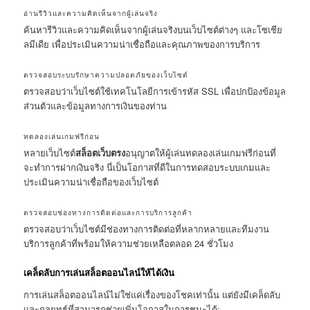
อ่านรีวิวและความคิดเห็นจากผู้เล่นจริง
ค้นหารีวิวและความคิดเห็นจากผู้เล่นจริงบนเว็บไซต์ต่างๆ และโซเชีย
ลมีเดีย เพื่อประเมินความน่าเชื่อถือและคุณภาพของการบริการ
ตรวจสอบระบบรักษาความปลอดภัยของเว็บไซต์
ตรวจสอบว่าเว็บไซต์ใช้เทคโนโลยีการเข้ารหัส SSL เพื่อปกป้องข้อมูล
ส่วนตัวและข้อมูลทางการเงินของท่าน
ทดลองเล่นเกมฟรีก่อน
หลายเว็บไซต์
สล็อตเว็บตรง
อนุญาตให้ผู้เล่นทดลองเล่นเกมฟรีก่อนที่
จะทำการฝากเงินจริง นี่เป็นโอกาสที่ดีในการทดสอบระบบเกมและ
ประเมินความน่าเชื่อถือของเว็บไซต์
ตรวจสอบช่องทางการติดต่อและการบริการลูกค้า
ตรวจสอบว่าเว็บไซต์มีช่องทางการติดต่อที่หลากหลายและทีมงาน
บริการลูกค้าที่พร้อมให้ความช่วยเหลือตลอด 24 ชั่วโมง
เคล็ดลับการเล่นสล็อตออนไลน์ให้ได้เงิน
การเล่นสล็อตออนไลน์ไม่ใช่แค่เรื่องของโชคเท่านั้น แต่ยังมีเคล็ดลับ
และกลยุทธ์ที่สามารถช่วยเพิ่มโอกาสในการชนะได้: