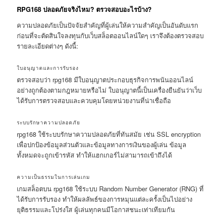
RPG168 ปลอดภัยจริงไหม? ตรวจสอบอะไรบ้าง?
ความปลอดภัยเป็นปัจจัยสำคัญที่ผู้เล่นให้ความสำคัญเป็นอันดับแรก
ก่อนที่จะตัดสินใจลงทุนกับเว็บสล็อตออนไลน์ใดๆ เราจึงต้องตรวจสอบ
รายละเอียดต่างๆ ดังนี้:
ใบอนุญาตและการรับรอง
ตรวจสอบว่า rpg168 มีใบอนุญาตประกอบธุรกิจการพนันออนไลน์
อย่างถูกต้องตามกฎหมายหรือไม่ ใบอนุญาตนี้เป็นเครื่องยืนยันว่าเว็บ
ได้รับการตรวจสอบและควบคุมโดยหน่วยงานที่น่าเชื่อถือ
ระบบรักษาความปลอดภัย
rpg168 ใช้ระบบรักษาความปลอดภัยที่ทันสมัย เช่น SSL encryption
เพื่อปกป้องข้อมูลส่วนตัวและข้อมูลทางการเงินของผู้เล่น ข้อมูล
ทั้งหมดจะถูกเข้ารหัส ทำให้แฮกเกอร์ไม่สามารถเข้าถึงได้
ความเป็นธรรมในการเล่นเกม
เกมสล็อตบน rpg168 ใช้ระบบ Random Number Generator (RNG) ที่
ได้รับการรับรอง ทำให้ผลลัพธ์ของการหมุนแต่ละครั้งเป็นไปอย่าง
ยุติธรรมและโปร่งใส ผู้เล่นทุกคนมีโอกาสชนะเท่าเทียมกัน