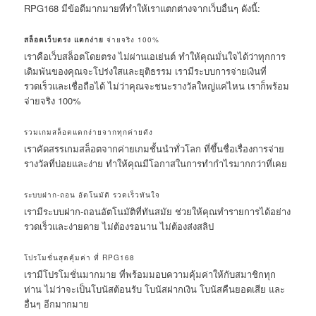
RPG168 มีข้อดีมากมายที่ทำให้เราแตกต่างจากเว็บอื่นๆ ดังนี้:
สล็อตเว็บตรง แตกง่าย
จ่ายจริง 100%
เราคือเว็บสล็อตโดยตรง ไม่ผ่านเอเย่นต์ ทำให้คุณมั่นใจได้ว่าทุกการ
เดิมพันของคุณจะโปร่งใสและยุติธรรม เรามีระบบการจ่ายเงินที่
รวดเร็วและเชื่อถือได้ ไม่ว่าคุณจะชนะรางวัลใหญ่แค่ไหน เราก็พร้อม
จ่ายจริง 100%
รวมเกมสล็อตแตกง่ายจากทุกค่ายดัง
เราคัดสรรเกมสล็อตจากค่ายเกมชั้นนำทั่วโลก ที่ขึ้นชื่อเรื่องการจ่าย
รางวัลที่บ่อยและง่าย ทำให้คุณมีโอกาสในการทำกำไรมากกว่าที่เคย
ระบบฝาก-ถอน อัตโนมัติ รวดเร็วทันใจ
เรามีระบบฝาก-ถอนอัตโนมัติที่ทันสมัย ช่วยให้คุณทำรายการได้อย่าง
รวดเร็วและง่ายดาย ไม่ต้องรอนาน ไม่ต้องส่งสลิป
โปรโมชั่นสุดคุ้มค่า ที่ RPG168
เรามีโปรโมชั่นมากมาย ที่พร้อมมอบความคุ้มค่าให้กับสมาชิกทุก
ท่าน ไม่ว่าจะเป็นโบนัสต้อนรับ โบนัสฝากเงิน โบนัสคืนยอดเสีย และ
อื่นๆ อีกมากมาย