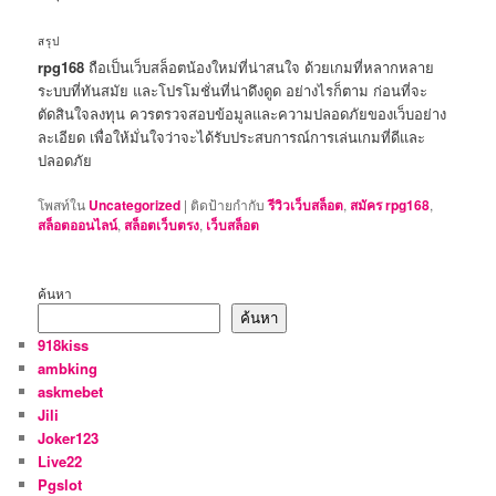
สรุป
rpg168
ถือเป็นเว็บสล็อตน้องใหม่ที่น่าสนใจ ด้วยเกมที่หลากหลาย
ระบบที่ทันสมัย และโปรโมชั่นที่น่าดึงดูด อย่างไรก็ตาม ก่อนที่จะ
ตัดสินใจลงทุน ควรตรวจสอบข้อมูลและความปลอดภัยของเว็บอย่าง
ละเอียด เพื่อให้มั่นใจว่าจะได้รับประสบการณ์การเล่นเกมที่ดีและ
ปลอดภัย
โพสท์ใน
Uncategorized
|
ติดป้ายกำกับ
รีวิวเว็บสล็อต
,
สมัคร rpg168
,
สล็อตออนไลน์
,
สล็อตเว็บตรง
,
เว็บสล็อต
ค้นหา
ค้นหา
918kiss
ambking
askmebet
Jili
Joker123
Live22
Pgslot