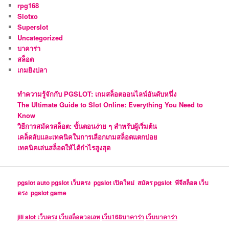
rpg168
Slotxo
Superslot
Uncategorized
บาคาร่า
สล็อต
เกมยิงปลา
ทำความรู้จักกับ PGSLOT: เกมสล็อตออนไลน์อันดับหนึ่ง
The Ultimate Guide to Slot Online: Everything You Need to
Know
วิธีการสมัครสล็อต: ขั้นตอนง่าย ๆ สำหรับผู้เริ่มต้น
เคล็ดลับและเทคนิคในการเลือกเกมสล็อตแตกบ่อย
เทคนิคเล่นสล็อตให้ได้กำไรสูงสุด
pgslot auto
pgslot เว็บตรง
pgslot เปิดใหม่
สมัคร pgslot
พีจีสล็อต เว็บ
ตรง
pgslot game
jili slot เว็บตรง
เว็บสล็อตวอเลท
เว็บ168บาคาร่า
เว็บบาคาร่า