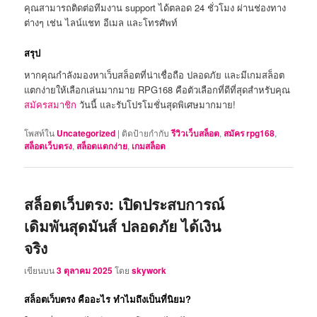
คุณสามารถติดต่อทีมงาน support ได้ตลอด 24 ชั่วโมง ผ่านช่องทาง
ต่างๆ เช่น ไลน์แชท อีเมล และโทรศัพท์
สรุป
หากคุณกำลังมองหาเว็บสล็อตที่น่าเชื่อถือ ปลอดภัย และมีเกมสล็อต
แตกง่ายให้เลือกเล่นมากมาย RPG168 คือตัวเลือกที่ดีที่สุดสำหรับคุณ
สมัครสมาชิก
วันนี้ และรับโปรโมชั่นสุดพิเศษมากมาย!
โพสท์ใน
Uncategorized
|
ติดป้ายกำกับ
รีวิวเว็บสล็อต
,
สมัคร rpg168
,
สล็อตเว็บตรง
,
สล็อตแตกง่าย
,
เกมสล็อต
สล็อตเว็บตรง: เปิดประสบการณ์
เดิมพันสุดมันส์ ปลอดภัย ได้เงิน
จริง
เขียนบน
3 ตุลาคม 2025
โดย
skywork
สล็อตเว็บตรง คืออะไร ทำไมถึงเป็นที่นิยม?