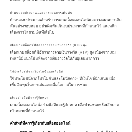
กำหนดงบประมาณและวางแผนการเดิมพัน
กำหนดงบประมาณสำหรับการเล่นสล็อตออนไลน์และวางแผนการเดิม
พันอย่างรอบคอบ อย่าเดิมพันเกินงบประมาณที่กำหนดไว้ และหลีก
เลี่ยงการไล่ตามเงินที่เสียไป
เลือกเกมสล็อตที่มีอัตราการจ่ายเงินรางวัล (RTP) สูง
เลือกเกมสล็อตที่มีอัตราการจ่ายเงินรางวัล (RTP) สูง เนื่องจากเกม
เหล่านี้มีแนวโน้มที่จะจ่ายเงินรางวัลให้กับผู้เล่นมากกว่า
ใช้ประโยชน์จากโปรโมชั่นและโบนัส
ใช้ประโยชน์จากโปรโมชั่นและโบนัสต่างๆ ที่เว็บไซต์นำเสนอ เพื่อ
เพิ่มเงินทุนในการเล่นและเพิ่มโอกาสในการชนะ
เล่นอย่างมีสติและรู้จักหยุด
เล่นสล็อตออนไลน์อย่างมีสติและรู้จักหยุด เมื่อท่านชนะหรือเสียตาม
เป้าหมายที่กำหนดไว้
คำศัพท์ที่ควรรู้เกี่ยวกับสล็อตออนไลน์