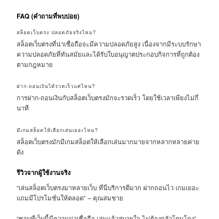
FAQ (คำถามที่พบบ่อย)
สล็อตเว็บตรง ปลอดภัยจริงไหม?
สล็อตเว็บตรงที่น่าเชื่อถือจะมีความปลอดภัยสูง เนื่องจากมีระบบรักษา
ความปลอดภัยที่ทันสมัยและได้รับใบอนุญาตประกอบกิจการที่ถูกต้อง
ตามกฎหมาย
ฝาก-ถอนเงินได้รวดเร็วแค่ไหน?
การฝาก-ถอนเงินกับสล็อตเว็บตรงมักจะรวดเร็ว โดยใช้เวลาเพียงไม่กี่
นาที
มีเกมสล็อตให้เลือกเล่นเยอะไหม?
สล็อตเว็บตรงมักมีเกมสล็อตให้เลือกเล่นมากมายจากหลากหลายค่าย
ดัง
รีวิวจากผู้ใช้งานจริง
“เล่นสล็อตเว็บตรงมาหลายเว็บ ที่นี่บริการดีมาก ฝากถอนไว เกมเยอะ
แถมมีโปรโมชั่นให้ตลอด” – คุณสมชาย
“ชอบที่เว็บนี้มีความน่าเชื่อถือ เล่นแล้วสบายใจ ไม่ต้องกลัวโดนโกง” –