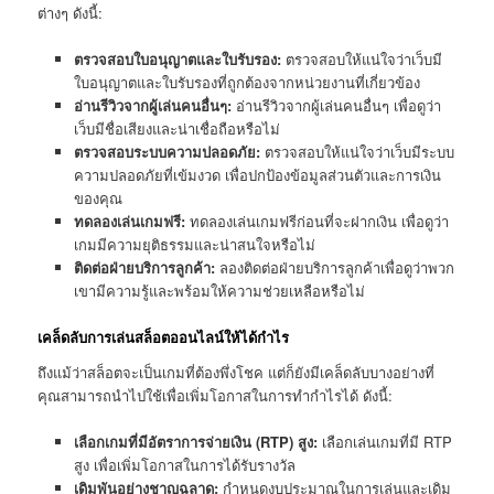
ต่างๆ ดังนี้:
ตรวจสอบใบอนุญาตและใบรับรอง:
ตรวจสอบให้แน่ใจว่าเว็บมี
ใบอนุญาตและใบรับรองที่ถูกต้องจากหน่วยงานที่เกี่ยวข้อง
อ่านรีวิวจากผู้เล่นคนอื่นๆ:
อ่านรีวิวจากผู้เล่นคนอื่นๆ เพื่อดูว่า
เว็บมีชื่อเสียงและน่าเชื่อถือหรือไม่
ตรวจสอบระบบความปลอดภัย:
ตรวจสอบให้แน่ใจว่าเว็บมีระบบ
ความปลอดภัยที่เข้มงวด เพื่อปกป้องข้อมูลส่วนตัวและการเงิน
ของคุณ
ทดลองเล่นเกมฟรี:
ทดลองเล่นเกมฟรีก่อนที่จะฝากเงิน เพื่อดูว่า
เกมมีความยุติธรรมและน่าสนใจหรือไม่
ติดต่อฝ่ายบริการลูกค้า:
ลองติดต่อฝ่ายบริการลูกค้าเพื่อดูว่าพวก
เขามีความรู้และพร้อมให้ความช่วยเหลือหรือไม่
เคล็ดลับการเล่นสล็อตออนไลน์ให้ได้กำไร
ถึงแม้ว่าสล็อตจะเป็นเกมที่ต้องพึ่งโชค แต่ก็ยังมีเคล็ดลับบางอย่างที่
คุณสามารถนำไปใช้เพื่อเพิ่มโอกาสในการทำกำไรได้ ดังนี้:
เลือกเกมที่มีอัตราการจ่ายเงิน (RTP) สูง:
เลือกเล่นเกมที่มี RTP
สูง เพื่อเพิ่มโอกาสในการได้รับรางวัล
เดิมพันอย่างชาญฉลาด:
กำหนดงบประมาณในการเล่นและเดิม