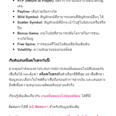
RTP (Return to Player):
อัตราการจ่ายเงินรางวัลคืนให้กับผู้
เล่น
Payline:
เส้นจ่ายเงินรางวัล
Wild Symbol:
สัญลักษณ์ที่สามารถแทนที่สัญลักษณ์อื่นๆ ได้
Scatter Symbol:
สัญลักษณ์ที่มักจะนำไปสู่โบนัสเกมหรือฟรีส
ปิน
Bonus Game:
เกมโบนัสที่สามารถเพิ่มโอกาสในการชนะ
รางวัลใหญ่
Free Spins:
การหมุนฟรีโดยไม่ต้องเสียเงินเดิมพัน
Volatility:
ความผันผวนของเกมสล็อต
เริ่มต้นเล่นสล็อตเว็บตรงวันนี้!
หากคุณกำลังมองหาประสบการณ์การเล่นสล็อตออนไลน์ที่ปลอดภัย
เชื่อถือได้ และคุ้มค่า
สล็อตเว็บตรง
คือตัวเลือกที่ดีที่สุด อย่าลืมศึกษา
ข้อมูลและเลือกเว็บไซต์ที่น่าเชื่อถือก่อนทำการฝากเงิน และเล่นอย่าง
มีสติเพื่อความสนุกและเพลิดเพลินอย่างแท้จริง
เรียนรู้เพิ่มเติมเกี่ยวกับ
เกมสล็อตออนไลน์ยอดนิยม
ได้ที่นี่!
ติดต่อเราได้ที่
หน้าติดต่อเรา
สำหรับข้อมูลเพิ่มเติม