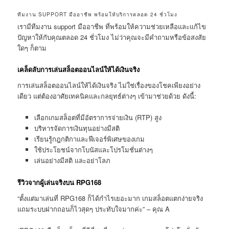
ทีมงาน SUPPORT มืออาชีพ พร้อมให้บริการตลอด 24 ชั่วโมง
เรามีทีมงาน support มืออาชีพ ที่พร้อมให้ความช่วยเหลือและแก้ไข
ปัญหาให้กับคุณตลอด 24 ชั่วโมง ไม่ว่าคุณจะมีคำถามหรือข้อสงสัย
ใดๆ ก็ตาม
เคล็ดลับการเล่นสล็อตออนไลน์ให้ได้เงินจริง
การเล่นสล็อตออนไลน์ให้ได้เงินจริง ไม่ใช่เรื่องของโชคเพียงอย่าง
เดียว แต่ต้องอาศัยเทคนิคและกลยุทธ์ต่างๆ เข้ามาช่วยด้วย ดังนี้:
เลือกเกมสล็อตที่มีอัตราการจ่ายเงิน (RTP) สูง
บริหารจัดการเงินทุนอย่างมีสติ
เรียนรู้กฎกติกาและฟีเจอร์พิเศษของเกม
ใช้ประโยชน์จากโบนัสและโปรโมชั่นต่างๆ
เล่นอย่างมีสติ และอย่าโลภ
รีวิวจากผู้เล่นจริงบน RPG168
“ตั้งแต่มาเล่นที่ RPG168 ก็ได้กำไรเยอะมาก เกมสล็อตแตกง่ายจริง
แถมระบบฝากถอนก็ไวสุดๆ ประทับใจมากค่ะ” – คุณ A