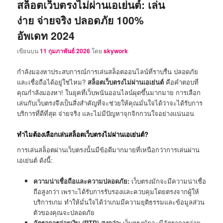
สล็อตเว็บตรงไม่ผ่านเอเย่นต์: เล่น
ง่าย จ่ายจริง ปลอดภัย 100%
อัพเดท 2024
เขียนบน
11 กุมภาพันธ์ 2026
โดย
skywork
กำลังมองหาประสบการณ์การเล่นสล็อตออนไลน์ที่ราบรื่น ปลอดภัย
และเชื่อถือได้อยู่ใช่ไหม?
สล็อตเว็บตรงไม่ผ่านเอเย่นต์
คือคำตอบที่
คุณกำลังมองหา! ในยุคที่เว็บพนันออนไลน์ผุดขึ้นมากมาย การเลือก
เล่นกับเว็บตรงจึงเป็นสิ่งสำคัญที่จะช่วยให้คุณมั่นใจได้ว่าจะได้รับการ
บริการที่ดีที่สุด จ่ายจริง และไม่มีปัญหาจุกจิกกวนใจอย่างแน่นอน
ทำไมต้องเลือกเล่นสล็อตเว็บตรงไม่ผ่านเอเย่นต์?
การเล่นสล็อตผ่านเว็บตรงนั้นมีข้อดีมากมายที่เหนือกว่าการเล่นผ่าน
เอเย่นต์ ดังนี้:
ความน่าเชื่อถือและความปลอดภัย:
เว็บตรงมักจะมีความน่าเชื่อ
ถือสูงกว่า เพราะได้รับการรับรองและควบคุมโดยตรงจากผู้ให้
บริการเกม ทำให้มั่นใจได้ว่าเกมมีความยุติธรรมและข้อมูลส่วน
ตัวของคุณจะปลอดภัย
อัตราการจ่ายเงิน (RTP) สูงกว่า:
เว็บตรงมักจะมีอัตราการจ่าย