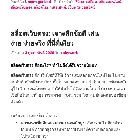
โพสท์ใน
Uncategorized
|
ติดป้ายกำกับ
รีวิวเกมสล็อต
,
สล็อตออนไลน์
,
สล็อตเว็บตรง
,
สล็อตไม่ผ่านเอเย่นต์
,
เว็บพนันออนไลน์
สล็อตเว็บตรง: เจาะลึกข้อดี เล่น
ง่าย จ่ายจริง ที่นี่ที่เดียว
เขียนบน
3 กุมภาพันธ์ 2026
โดย
skywork
สล็อตเว็บตรง คืออะไร? ทำไมถึงได้รับความนิยม?
สล็อตเว็บตรง
คือ เว็บไซต์ที่ให้บริการเกมสล็อตออนไลน์โดยไม่ผ่าน
เอเย่นต์ หรือตัวแทนใดๆ ทั้งสิ้น หมายความว่าผู้เล่นสามารถติดต่อกับ
ผู้ให้บริการเกมโดยตรง ทำให้มั่นใจได้ถึงความโปร่งใสและความน่า
เชื่อถือในการทำธุรกรรมทางการเงิน รวมถึงความปลอดภัยของข้อมูล
ส่วนตัว
ข้อดีของการเล่นสล็อตเว็บตรง
ความน่าเชื่อถือและความปลอดภัยสูง:
เนื่องจากไม่ต้องผ่าน
เอเย่นต์ การทำธุรกรรมทางการเงินจึงมีความปลอดภัยและ
โปร่งใสมากกว่า