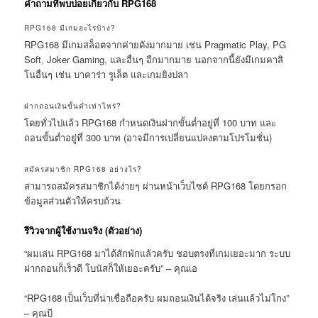
คำถามที่พบบ่อยเกี่ยวกับ RPG168
RPG168 มีเกมอะไรบ้าง?
RPG168 มีเกมสล็อตจากค่ายดังมากมาย เช่น Pragmatic Play, PG
Soft, Joker Gaming, และอื่นๆ อีกมากมาย นอกจากนี้ยังมีเกมคาสิ
โนอื่นๆ เช่น บาคาร่า รูเล็ต และเกมยิงปลา
ฝากถอนเงินขั้นต่ำเท่าไหร่?
โดยทั่วไปแล้ว RPG168 กำหนดเงินฝากขั้นต่ำอยู่ที่ 100 บาท และ
ถอนขั้นต่ำอยู่ที่ 300 บาท (อาจมีการเปลี่ยนแปลงตามโปรโมชั่น)
สมัครสมาชิก RPG168 อย่างไร?
สามารถสมัครสมาชิกได้ง่ายๆ ผ่านหน้าเว็บไซต์ RPG168 โดยกรอก
ข้อมูลส่วนตัวให้ครบถ้วน
รีวิวจากผู้ใช้งานจริง (ตัวอย่าง)
“ผมเล่น RPG168 มาได้สักพักแล้วครับ ชอบตรงที่เกมเยอะมาก ระบบ
ฝากถอนก็เร็วดี โบนัสก็ให้เยอะครับ” – คุณเอ
“RPG168 เป็นเว็บที่น่าเชื่อถือครับ ผมถอนเงินได้จริง เล่นแล้วไม่โกง”
– คุณบี