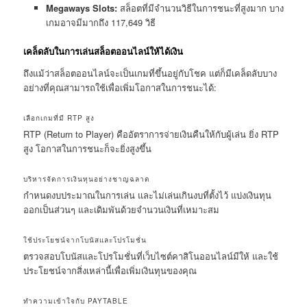
Megaways Slots:
สล็อตที่มีจำนวนวิธีในการชนะที่สูงมาก บาง
เกมอาจมีมากถึง 117,649 วิธี
เคล็ดลับในการเล่นสล็อตออนไลน์ให้ได้เงิน
ถึงแม้ว่าสล็อตออนไลน์จะเป็นเกมที่ขึ้นอยู่กับโชค แต่ก็มีเคล็ดลับบาง
อย่างที่คุณสามารถใช้เพื่อเพิ่มโอกาสในการชนะได้:
เลือกเกมที่มี RTP สูง
RTP (Return to Player) คืออัตราการจ่ายเงินคืนให้กับผู้เล่น ยิ่ง RTP
สูง โอกาสในการชนะก็จะยิ่งสูงขึ้น
บริหารจัดการเงินทุนอย่างชาญฉลาด
กำหนดงบประมาณในการเล่น และไม่เล่นเกินงบที่ตั้งไว้ แบ่งเงินทุน
ออกเป็นส่วนๆ และเดิมพันด้วยจำนวนเงินที่เหมาะสม
ใช้ประโยชน์จากโบนัสและโปรโมชั่น
ตรวจสอบโบนัสและโปรโมชั่นที่เว็บไซต์คาสิโนออนไลน์มีให้ และใช้
ประโยชน์จากสิ่งเหล่านี้เพื่อเพิ่มเงินทุนของคุณ
ทำความเข้าใจกับ PAYTABLE