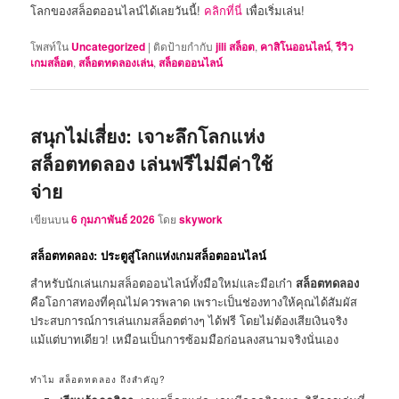
โลกของสล็อตออนไลน์ได้เลยวันนี้!
คลิกที่นี่
เพื่อเริ่มเล่น!
โพสท์ใน
Uncategorized
|
ติดป้ายกำกับ
jili สล็อต
,
คาสิโนออนไลน์
,
รีวิว
เกมสล็อต
,
สล็อตทดลองเล่น
,
สล็อตออนไลน์
สนุกไม่เสี่ยง: เจาะลึกโลกแห่ง
สล็อตทดลอง เล่นฟรีไม่มีค่าใช้
จ่าย
เขียนบน
6 กุมภาพันธ์ 2026
โดย
skywork
สล็อตทดลอง: ประตูสู่โลกแห่งเกมสล็อตออนไลน์
สำหรับนักเล่นเกมสล็อตออนไลน์ทั้งมือใหม่และมือเก๋า
สล็อตทดลอง
คือโอกาสทองที่คุณไม่ควรพลาด เพราะเป็นช่องทางให้คุณได้สัมผัส
ประสบการณ์การเล่นเกมสล็อตต่างๆ ได้ฟรี โดยไม่ต้องเสียเงินจริง
แม้แต่บาทเดียว! เหมือนเป็นการซ้อมมือก่อนลงสนามจริงนั่นเอง
ทำไม สล็อตทดลอง ถึงสำคัญ?