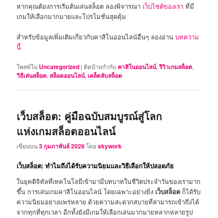
หากคุณต้องการเริ่มต้นเล่นสล็อต ลองพิจารณา
เว็บไซต์ของเรา
ที่มี
เกมให้เลือกมากมายและโปรโมชั่นสุดคุ้ม
สำหรับข้อมูลเพิ่มเติมเกี่ยวกับคาสิโนออนไลน์อื่นๆ ลองอ่าน
บทความ
นี้
โพสท์ใน
Uncategorized
|
ติดป้ายกำกับ
คาสิโนออนไลน์
,
รีวิวเกมสล็อต
,
วิธีเล่นสล็อต
,
สล็อตออนไลน์
,
เคล็ดลับสล็อต
เว็บสล็อต: คู่มือฉบับสมบูรณ์สู่โลก
แห่งเกมสล็อตออนไลน์
เขียนบน
3 กุมภาพันธ์ 2026
โดย
skywork
เว็บสล็อต: ทำไมถึงได้รับความนิยมและวิธีเลือกให้ปลอดภัย
ในยุคดิจิทัลที่เทคโนโลยีเข้ามามีบทบาทในชีวิตประจำวันของเรามาก
ขึ้น การเล่นเกมคาสิโนออนไลน์ โดยเฉพาะอย่างยิ่ง
เว็บสล็อต
ก็ได้รับ
ความนิยมอย่างแพร่หลาย ด้วยความสะดวกสบายที่สามารถเข้าถึงได้
จากทุกที่ทุกเวลา อีกทั้งยังมีเกมให้เลือกเล่นมากมายหลากหลายรูป