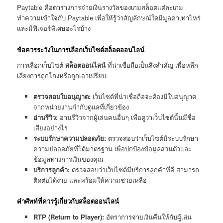
Paytable คือตารางการจ่ายเงินรางวัลของเกมสล็อตแต่ละเกม
ทำความเข้าใจกับ Paytable เพื่อให้รู้ว่าสัญลักษณ์ใดมีมูลค่าเท่าไหร่
และมีฟีเจอร์พิเศษอะไรบ้าง
ข้อควรระวังในการเลือกเว็บไซต์สล็อตออนไลน์
การเลือกเว็บไซต์
สล็อตออนไลน์
ที่น่าเชื่อถือเป็นสิ่งสำคัญ เพื่อหลีก
เลี่ยงการถูกโกงหรือถูกเอาเปรียบ:
ตรวจสอบใบอนุญาต:
เว็บไซต์ที่น่าเชื่อถือจะต้องมีใบอนุญาต
จากหน่วยงานกำกับดูแลที่เกี่ยวข้อง
อ่านรีวิว:
อ่านรีวิวจากผู้เล่นคนอื่นๆ เพื่อดูว่าเว็บไซต์นั้นมีชื่อ
เสียงอย่างไร
ระบบรักษาความปลอดภัย:
ตรวจสอบว่าเว็บไซต์มีระบบรักษา
ความปลอดภัยที่ได้มาตรฐาน เพื่อปกป้องข้อมูลส่วนตัวและ
ข้อมูลทางการเงินของคุณ
บริการลูกค้า:
ตรวจสอบว่าเว็บไซต์มีบริการลูกค้าที่ดี สามารถ
ติดต่อได้ง่าย และพร้อมให้ความช่วยเหลือ
คำศัพท์ที่ควรรู้เกี่ยวกับสล็อตออนไลน์
RTP (Return to Player):
อัตราการจ่ายเงินคืนให้กับผู้เล่น