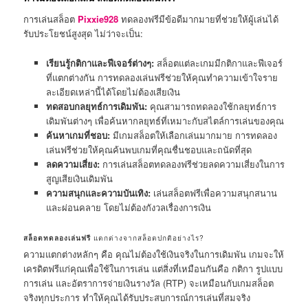
การเล่นสล็อต
Pixxie928
ทดลองฟรีมีข้อดีมากมายที่ช่วยให้ผู้เล่นได้
รับประโยชน์สูงสุด ไม่ว่าจะเป็น:
เรียนรู้กติกาและฟีเจอร์ต่างๆ:
สล็อตแต่ละเกมมีกติกาและฟีเจอร์
ที่แตกต่างกัน การทดลองเล่นฟรีช่วยให้คุณทำความเข้าใจราย
ละเอียดเหล่านี้ได้โดยไม่ต้องเสียเงิน
ทดสอบกลยุทธ์การเดิมพัน:
คุณสามารถทดลองใช้กลยุทธ์การ
เดิมพันต่างๆ เพื่อค้นหากลยุทธ์ที่เหมาะกับสไตล์การเล่นของคุณ
ค้นหาเกมที่ชอบ:
มีเกมสล็อตให้เลือกเล่นมากมาย การทดลอง
เล่นฟรีช่วยให้คุณค้นพบเกมที่คุณชื่นชอบและถนัดที่สุด
ลดความเสี่ยง:
การเล่นสล็อตทดลองฟรีช่วยลดความเสี่ยงในการ
สูญเสียเงินเดิมพัน
ความสนุกและความบันเทิง:
เล่นสล็อตฟรีเพื่อความสนุกสนาน
และผ่อนคลาย โดยไม่ต้องกังวลเรื่องการเงิน
สล็อตทดลองเล่นฟรี
แตกต่างจากสล็อตปกติอย่างไร?
ความแตกต่างหลักๆ คือ คุณไม่ต้องใช้เงินจริงในการเดิมพัน เกมจะให้
เครดิตฟรีแก่คุณเพื่อใช้ในการเล่น แต่สิ่งที่เหมือนกันคือ กติกา รูปแบบ
การเล่น และอัตราการจ่ายเงินรางวัล (RTP) จะเหมือนกับเกมสล็อต
จริงทุกประการ ทำให้คุณได้รับประสบการณ์การเล่นที่สมจริง