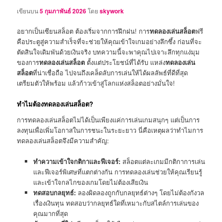
เขียนบน
5 กุมภาพันธ์ 2026
โดย
skywork
อยากเป็นเซียนสล็อต ต้องเริ่มจากการฝึกฝน! การ
ทดลองเล่นสล็อต
ฟรี
คือประตูสู่ความสำเร็จที่จะช่วยให้คุณเข้าใจเกมอย่างลึกซึ้ง ก่อนที่จะ
ตัดสินใจเดิมพันด้วยเงินจริง บทความนี้จะพาคุณไปเจาะลึกทุกแง่มุม
ของการ
ทดลองเล่นสล็อต
ตั้งแต่ประโยชน์ที่ได้รับ แหล่ง
ทดลองเล่น
สล็อต
ที่น่าเชื่อถือ ไปจนถึงเคล็ดลับการเล่นให้ได้ผลลัพธ์ที่ดีที่สุด
เตรียมตัวให้พร้อม แล้วก้าวเข้าสู่โลกแห่งสล็อตอย่างมั่นใจ!
ทำไมต้องทดลองเล่นสล็อต?
การทดลองเล่นสล็อตไม่ได้เป็นเพียงแค่การเล่นเกมสนุกๆ แต่เป็นการ
ลงทุนเพื่อเพิ่มโอกาสในการชนะในระยะยาว นี่คือเหตุผลว่าทำไมการ
ทดลองเล่นสล็อตจึงมีความสำคัญ:
ทำความเข้าใจกติกาและฟีเจอร์:
สล็อตแต่ละเกมมีกติกาการเล่น
และฟีเจอร์พิเศษที่แตกต่างกัน การทดลองเล่นช่วยให้คุณเรียนรู้
และเข้าใจกลไกของเกมโดยไม่ต้องเสียเงิน
ทดสอบกลยุทธ์:
ลองผิดลองถูกกับกลยุทธ์ต่างๆ โดยไม่ต้องกังวล
เรื่องเงินทุน ทดสอบว่ากลยุทธ์ใดที่เหมาะกับสไตล์การเล่นของ
คุณมากที่สุด