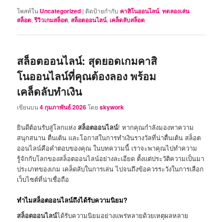
โพสท์ใน
Uncategorized
|
ติดป้ายกำกับ
คาสิโนออนไลน์
,
ทดลองเล่น
สล็อต
,
รีวิวเกมสล็อต
,
สล็อตออนไลน์
,
เคล็ดลับสล็อต
สล็อตออนไลน์: สุดยอดเกมคาสิ
โนออนไลน์ที่คุณต้องลอง พร้อม
เคล็ดลับทำเงิน
เขียนบน
4 กุมภาพันธ์ 2026
โดย
skywork
ยินดีต้อนรับสู่โลกแห่ง
สล็อตออนไลน์
! หากคุณกำลังมองหาความ
สนุกสนาน ตื่นเต้น และโอกาสในการทำเงินรางวัลที่น่าตื่นเต้น สล็อต
ออนไลน์คือคำตอบของคุณ ในบทความนี้ เราจะพาคุณไปทำความ
รู้จักกับโลกของสล็อตออนไลน์อย่างละเอียด ตั้งแต่ประวัติความเป็นมา
ประเภทของเกม เคล็ดลับในการเล่น ไปจนถึงข้อควรระวังในการเลือก
เว็บไซต์ที่น่าเชื่อถือ
ทำไมสล็อตออนไลน์ถึงได้รับความนิยม?
สล็อตออนไลน์
ได้รับความนิยมอย่างแพร่หลายด้วยเหตุผลหลาย