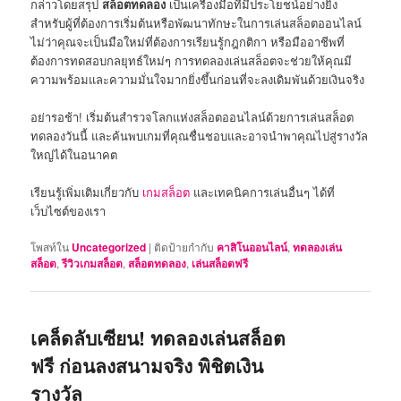
กล่าวโดยสรุป
สล็อตทดลอง
เป็นเครื่องมือที่มีประโยชน์อย่างยิ่ง
สำหรับผู้ที่ต้องการเริ่มต้นหรือพัฒนาทักษะในการเล่นสล็อตออนไลน์
ไม่ว่าคุณจะเป็นมือใหม่ที่ต้องการเรียนรู้กฎกติกา หรือมืออาชีพที่
ต้องการทดสอบกลยุทธ์ใหม่ๆ การทดลองเล่นสล็อตจะช่วยให้คุณมี
ความพร้อมและความมั่นใจมากยิ่งขึ้นก่อนที่จะลงเดิมพันด้วยเงินจริง
อย่ารอช้า! เริ่มต้นสำรวจโลกแห่งสล็อตออนไลน์ด้วยการเล่นสล็อต
ทดลองวันนี้ และค้นพบเกมที่คุณชื่นชอบและอาจนำพาคุณไปสู่รางวัล
ใหญ่ได้ในอนาคต
เรียนรู้เพิ่มเติมเกี่ยวกับ
เกมสล็อต
และเทคนิคการเล่นอื่นๆ ได้ที่
เว็บไซต์ของเรา
โพสท์ใน
Uncategorized
|
ติดป้ายกำกับ
คาสิโนออนไลน์
,
ทดลองเล่น
สล็อต
,
รีวิวเกมสล็อต
,
สล็อตทดลอง
,
เล่นสล็อตฟรี
เคล็ดลับเซียน! ทดลองเล่นสล็อต
ฟรี ก่อนลงสนามจริง พิชิตเงิน
รางวัล