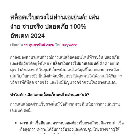
นำทาง
เรื่อง
สล็อตเว็บตรงไม่ผ่านเอเย่นต์: เล่น
ง่าย จ่ายจริง ปลอดภัย 100%
อัพเดท 2024
เขียนบน
11 กุมภาพันธ์ 2026
โดย
skywork
กำลังมองหาประสบการณ์การเล่นสล็อตออนไลน์ที่ราบรื่น ปลอดภัย
และเชื่อถือได้อยู่ใช่ไหม?
สล็อตเว็บตรงไม่ผ่านเอเย่นต์
คือคำตอบที่
คุณกำลังมองหา! ในยุคที่เว็บพนันออนไลน์ผุดขึ้นมากมาย การเลือก
เล่นกับเว็บตรงจึงเป็นสิ่งสำคัญที่จะช่วยให้คุณมั่นใจได้ว่าจะได้รับการ
บริการที่ดีที่สุด จ่ายจริง และไม่มีปัญหาจุกจิกกวนใจอย่างแน่นอน
ทำไมต้องเลือกเล่นสล็อตเว็บตรงไม่ผ่านเอเย่นต์?
การเล่นสล็อตผ่านเว็บตรงนั้นมีข้อดีมากมายที่เหนือกว่าการเล่นผ่าน
เอเย่นต์ ดังนี้:
ความน่าเชื่อถือและความปลอดภัย:
เว็บตรงมักจะมีความน่าเชื่อ
ถือสูงกว่า เพราะได้รับการรับรองและควบคุมโดยตรงจากผู้ให้