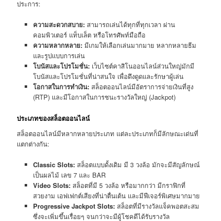
ประการ:
ความสะดวกสบาย:
สามารถเล่นได้ทุกที่ทุกเวลา ผ่าน
คอมพิวเตอร์ แท็บเล็ต หรือโทรศัพท์มือถือ
ความหลากหลาย:
มีเกมให้เลือกเล่นมากมาย หลากหลายธีม
และรูปแบบการเล่น
โบนัสและโปรโมชั่น:
เว็บไซต์คาสิโนออนไลน์ส่วนใหญ่มักมี
โบนัสและโปรโมชั่นที่น่าสนใจ เพื่อดึงดูดและรักษาผู้เล่น
โอกาสในการทำเงิน:
สล็อตออนไลน์มีอัตราการจ่ายเงินที่สูง
(RTP) และมีโอกาสในการชนะรางวัลใหญ่ (Jackpot)
ประเภทของสล็อตออนไลน์
สล็อตออนไลน์มีหลากหลายประเภท แต่ละประเภทก็มีลักษณะเด่นที่
แตกต่างกัน:
Classic Slots:
สล็อตแบบดั้งเดิม มี 3 วงล้อ มักจะมีสัญลักษณ์
เป็นผลไม้ เลข 7 และ BAR
Video Slots:
สล็อตที่มี 5 วงล้อ หรือมากกว่า มีกราฟิกที่
สวยงาม เอฟเฟกต์เสียงที่น่าตื่นเต้น และมีฟีเจอร์พิเศษมากมาย
Progressive Jackpot Slots:
สล็อตที่มีรางวัลแจ็คพอตสะสม
ซึ่งจะเพิ่มขึ้นเรื่อยๆ จนกว่าจะมีผู้โชคดีได้รับรางวัล