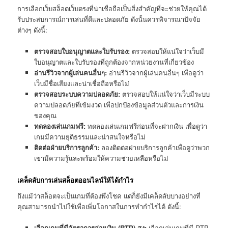
การเลือกเว็บสล็อตเว็บตรงที่น่าเชื่อถือเป็นสิ่งสำคัญที่จะช่วยให้คุณได้
รับประสบการณ์การเล่นที่ดีและปลอดภัย ดังนั้นควรพิจารณาปัจจัย
ต่างๆ ดังนี้:
ตรวจสอบใบอนุญาตและใบรับรอง:
ตรวจสอบให้แน่ใจว่าเว็บมี
ใบอนุญาตและใบรับรองที่ถูกต้องจากหน่วยงานที่เกี่ยวข้อง
อ่านรีวิวจากผู้เล่นคนอื่นๆ:
อ่านรีวิวจากผู้เล่นคนอื่นๆ เพื่อดูว่า
เว็บมีชื่อเสียงและน่าเชื่อถือหรือไม่
ตรวจสอบระบบความปลอดภัย:
ตรวจสอบให้แน่ใจว่าเว็บมีระบบ
ความปลอดภัยที่เข้มงวด เพื่อปกป้องข้อมูลส่วนตัวและการเงิน
ของคุณ
ทดลองเล่นเกมฟรี:
ทดลองเล่นเกมฟรีก่อนที่จะฝากเงิน เพื่อดูว่า
เกมมีความยุติธรรมและน่าสนใจหรือไม่
ติดต่อฝ่ายบริการลูกค้า:
ลองติดต่อฝ่ายบริการลูกค้าเพื่อดูว่าพวก
เขามีความรู้และพร้อมให้ความช่วยเหลือหรือไม่
เคล็ดลับการเล่นสล็อตออนไลน์ให้ได้กำไร
ถึงแม้ว่าสล็อตจะเป็นเกมที่ต้องพึ่งโชค แต่ก็ยังมีเคล็ดลับบางอย่างที่
คุณสามารถนำไปใช้เพื่อเพิ่มโอกาสในการทำกำไรได้ ดังนี้:
เลือกเกมที่มีอัตราการจ่ายเงิน (RTP) สูง:
เลือกเล่นเกมที่มี RTP