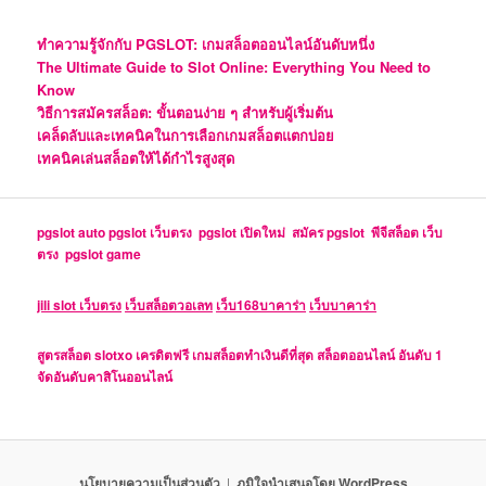
ทำความรู้จักกับ PGSLOT: เกมสล็อตออนไลน์อันดับหนึ่ง
The Ultimate Guide to Slot Online: Everything You Need to
Know
วิธีการสมัครสล็อต: ขั้นตอนง่าย ๆ สำหรับผู้เริ่มต้น
เคล็ดลับและเทคนิคในการเลือกเกมสล็อตแตกบ่อย
เทคนิคเล่นสล็อตให้ได้กำไรสูงสุด
pgslot auto
pgslot เว็บตรง
pgslot เปิดใหม่
สมัคร pgslot
พีจีสล็อต เว็บ
ตรง
pgslot game
jili slot เว็บตรง
เว็บสล็อตวอเลท
เว็บ168บาคาร่า
เว็บบาคาร่า
สูตรสล็อต
slotxo เครดิตฟรี
เกมสล็อตทำเงินดีที่สุด
สล็อตออนไลน์ อันดับ 1
จัดอันดับคาสิโนออนไลน์
นโยบายความเป็นส่วนตัว
ภูมิใจนำเสนอโดย WordPress