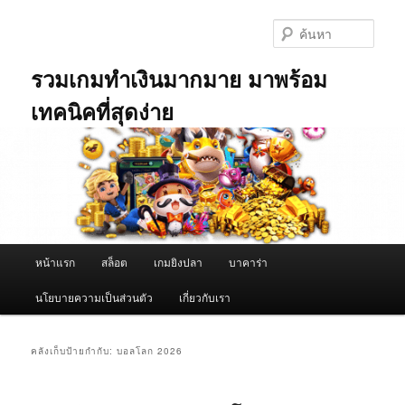
ข้าม
ข้าม
ไป
ไป
ค้นหา
ยัง
บทความ
เนื้อหา
รอง
รวมเกมทำเงินมากมาย มาพร้อม
หลัก
เทคนิคที่สุดง่าย
เมนู
หน้าแรก
สล็อต
เกมยิงปลา
บาคาร่า
หลัก
นโยบายความเป็นส่วนตัว
เกี่ยวกับเรา
คลังเก็บป้ายกำกับ:
บอลโลก 2026