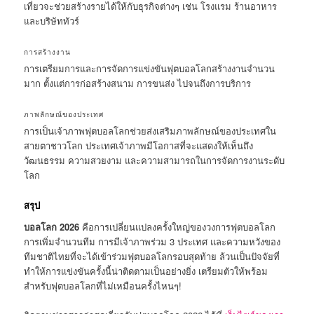
เที่ยวจะช่วยสร้างรายได้ให้กับธุรกิจต่างๆ เช่น โรงแรม ร้านอาหาร
และบริษัททัวร์
การสร้างงาน
การเตรียมการและการจัดการแข่งขันฟุตบอลโลกสร้างงานจำนวน
มาก ตั้งแต่การก่อสร้างสนาม การขนส่ง ไปจนถึงการบริการ
ภาพลักษณ์ของประเทศ
การเป็นเจ้าภาพฟุตบอลโลกช่วยส่งเสริมภาพลักษณ์ของประเทศใน
สายตาชาวโลก ประเทศเจ้าภาพมีโอกาสที่จะแสดงให้เห็นถึง
วัฒนธรรม ความสวยงาม และความสามารถในการจัดการงานระดับ
โลก
สรุป
บอลโลก 2026
คือการเปลี่ยนแปลงครั้งใหญ่ของวงการฟุตบอลโลก
การเพิ่มจำนวนทีม การมีเจ้าภาพร่วม 3 ประเทศ และความหวังของ
ทีมชาติไทยที่จะได้เข้าร่วมฟุตบอลโลกรอบสุดท้าย ล้วนเป็นปัจจัยที่
ทำให้การแข่งขันครั้งนี้น่าติดตามเป็นอย่างยิ่ง เตรียมตัวให้พร้อม
สำหรับฟุตบอลโลกที่ไม่เหมือนครั้งไหนๆ!