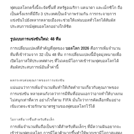
ฟุตบอลโลกครั้งนี้จะจัดขึ้นที่ สหรัฐอเมริกา แคนาดา และเม็กซิโก ถือ
เป็นครั้งแรกที่มีถึง 3 ประเทศเป็นเจ้าภาพร่วมกัน การกระจายการ
แข่งขันไปยังหลากหลายเมืองจะช่วยให้แฟนบอลทั่วโลกได้สัมผัส
ประสบการณ์ฟุตบอลโลกอย่างใกล้ชิด
รูปแบบการแข่งขันใหม่: 48 ทีม
การเปลี่ยนแปลงที่สำคัญที่สุดของ
บอลโลก 2026
คือการเพิ่มจำนวน
ทีมที่เข้าร่วมจาก 32 เป็น 48 ทีม การเปลี่ยนแปลงนี้มีจุดมุ่งหมายเพื่อ
เปิดโอกาสให้ประเทศต่างๆ ที่ไม่เคยมีโอกาสเข้าร่วมฟุตบอลโลกได้
สัมผัสประสบการณ์อันล้ำค่านี้
ผลกระทบต่อคุณภาพของการแข่งขัน
แน่นอนว่าการเพิ่มจำนวนทีมทำให้เกิดคำถามเกี่ยวกับคุณภาพของ
การแข่งขัน หลายคนกังวลว่าการมีทีมที่อ่อนแอกว่าอาจทำให้บางเกม
ไม่สนุกเท่าที่ควร อย่างไรก็ตาม FIFA มั่นใจว่าการคัดเลือกทีมอย่าง
เข้มงวดจะช่วยรักษามาตรฐานของฟุตบอลโลกไว้ได้
โอกาสที่มากขึ้นสำหรับทีมเล็ก
การเพิ่มจำนวนทีมถือเป็นข่าวดีสำหรับทีมเล็กๆ ที่มีความฝันอยากจะ
เข้าร่วมฟุตบอลโลก การมีโควต้ามากขึ้นทำให้พวกเขามีโอกาสแสดง