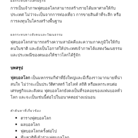
ผลกระทบทางเศรษฐกิจ
การเป็นเจ้าภาพฟุตบอลโลกสามารถสร้างรายได้มหาศาลให้กับ
ประเทศ ไม่ว่าจะเป็นจากการท่องเที่ยว การขายสินค้าที่ระลึก หรือ
การลงทุนในโครงสร้างพื้นฐาน
ผลกระทบทางสังคมและวัฒนธรรม
ฟุตบอลโลกสามารถสร้างความสามัคคีและความภาคภูมิใจให้กับ
คนในชาติ และยังเป็นโอกาสให้ประเทศเจ้าภาพได้แสดงวัฒนธรรม
และประเพณีของตนเองให้ชาวโลกได้รู้จัก
บทสรุป
ฟุตบอลโลก
เป็นมหกรรมกีฬาที่ยิ่งใหญ่และมีเรื่องราวมากมายที่น่า
สนใจ ไม่ว่าจะเป็นประวัติศาสตร์ ไฮไลท์ สถิติ หรือผลกระทบต่อ
เศรษฐกิจและสังคม ฟุตบอลโลกยังคงเป็นที่รอคอยของแฟนบอลทั่ว
โลก และจะเป็นเช่นนี้ต่อไปในอนาคตอย่างแน่นอน
คำค้นหาที่เกี่ยวข้อง
ตารางฟุตบอลโลก
ผลบอลโลก
ฟุตบอลโลกครั้งต่อไป
ทีมชาติที่เข้าร่วมฟุตบอลโลก