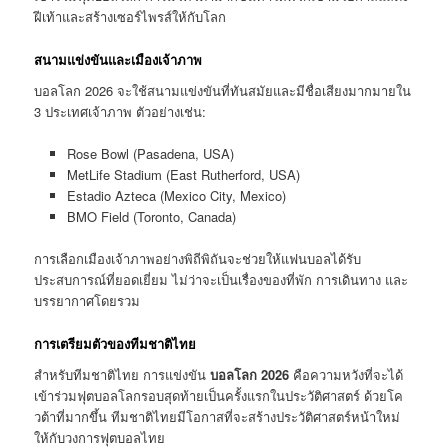
ฝีเท้าและสร้างเซอร์ไพรส์ให้กับโลก
สนามแข่งขันและเมืองเจ้าภาพ
บอลโลก 2026 จะใช้สนามแข่งขันที่ทันสมัยและมีชื่อเสียงมากมายใน
3 ประเทศเจ้าภาพ ตัวอย่างเช่น:
Rose Bowl (Pasadena, USA)
MetLife Stadium (East Rutherford, USA)
Estadio Azteca (Mexico City, Mexico)
BMO Field (Toronto, Canada)
การเลือกเมืองเจ้าภาพอย่างพิถีพิถันจะช่วยให้แฟนบอลได้รับ
ประสบการณ์ที่ยอดเยี่ยม ไม่ว่าจะเป็นเรื่องของที่พัก การเดินทาง และ
บรรยากาศโดยรวม
การเตรียมตัวของทีมชาติไทย
สำหรับทีมชาติไทย การแข่งขัน
บอลโลก 2026
คือความหวังที่จะได้
เข้าร่วมฟุตบอลโลกรอบสุดท้ายเป็นครั้งแรกในประวัติศาสตร์ ด้วยโค
วต้าที่มากขึ้น ทีมชาติไทยมีโอกาสที่จะสร้างประวัติศาสตร์หน้าใหม่
ให้กับวงการฟุตบอลไทย