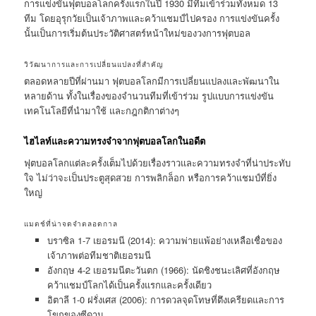
การแข่งขันฟุตบอลโลกครั้งแรกในปี 1930 มีทีมเข้าร่วมทั้งหมด 13
ทีม โดยอุรุกวัยเป็นเจ้าภาพและคว้าแชมป์ไปครอง การแข่งขันครั้ง
นั้นเป็นการเริ่มต้นประวัติศาสตร์หน้าใหม่ของวงการฟุตบอล
วิวัฒนาการและการเปลี่ยนแปลงที่สำคัญ
ตลอดหลายปีที่ผ่านมา ฟุตบอลโลกมีการเปลี่ยนแปลงและพัฒนาใน
หลายด้าน ทั้งในเรื่องของจำนวนทีมที่เข้าร่วม รูปแบบการแข่งขัน
เทคโนโลยีที่นำมาใช้ และกฎกติกาต่างๆ
ไฮไลท์และความทรงจำจากฟุตบอลโลกในอดีต
ฟุตบอลโลกแต่ละครั้งเต็มไปด้วยเรื่องราวและความทรงจำที่น่าประทับ
ใจ ไม่ว่าจะเป็นประตูสุดสวย การพลิกล็อก หรือการคว้าแชมป์ที่ยิ่ง
ใหญ่
แมตช์ที่น่าจดจำตลอดกาล
บราซิล 1-7 เยอรมนี (2014): ความพ่ายแพ้อย่างเหลือเชื่อของ
เจ้าภาพต่อทีมชาติเยอรมนี
อังกฤษ 4-2 เยอรมนีตะวันตก (1966): นัดชิงชนะเลิศที่อังกฤษ
คว้าแชมป์โลกได้เป็นครั้งแรกและครั้งเดียว
อิตาลี 1-0 ฝรั่งเศส (2006): การดวลจุดโทษที่ตึงเครียดและการ
โขกของซีดาน