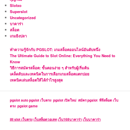
Slotxo
Superslot
Uncategorized
บาคาร่า
สล็อต
เกมยิงปลา
ทำความรู้จักกับ PGSLOT: เกมสล็อตออนไลน์อันดับหนึ่ง
The Ultimate Guide to Slot Online: Everything You Need to
Know
วิธีการสมัครสล็อต: ขั้นตอนง่าย ๆ สำหรับผู้เริ่มต้น
เคล็ดลับและเทคนิคในการเลือกเกมสล็อตแตกบ่อย
เทคนิคเล่นสล็อตให้ได้กำไรสูงสุด
pgslot auto
pgslot เว็บตรง
pgslot เปิดใหม่
สมัคร pgslot
พีจีสล็อต เว็บ
ตรง
pgslot game
jili slot เว็บตรง
เว็บสล็อตวอเลท
เว็บ168บาคาร่า
เว็บบาคาร่า