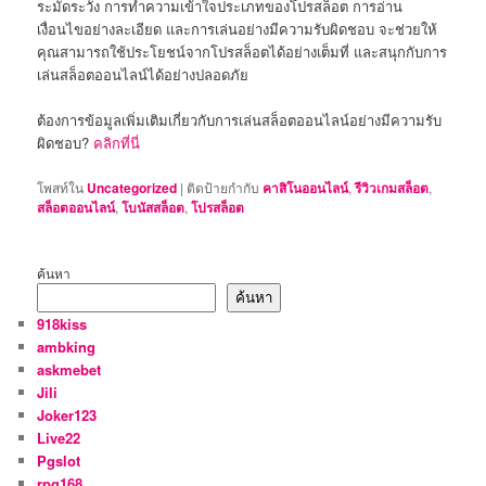
ระมัดระวัง การทำความเข้าใจประเภทของโปรสล็อต การอ่าน
เงื่อนไขอย่างละเอียด และการเล่นอย่างมีความรับผิดชอบ จะช่วยให้
คุณสามารถใช้ประโยชน์จากโปรสล็อตได้อย่างเต็มที่ และสนุกกับการ
เล่นสล็อตออนไลน์ได้อย่างปลอดภัย
ต้องการข้อมูลเพิ่มเติมเกี่ยวกับการเล่นสล็อตออนไลน์อย่างมีความรับ
ผิดชอบ?
คลิกที่นี่
โพสท์ใน
Uncategorized
|
ติดป้ายกำกับ
คาสิโนออนไลน์
,
รีวิวเกมสล็อต
,
สล็อตออนไลน์
,
โบนัสสล็อต
,
โปรสล็อต
ค้นหา
ค้นหา
918kiss
ambking
askmebet
Jili
Joker123
Live22
Pgslot
rpg168