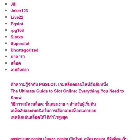
Jili
Joker123
Live22
Pgslot
rpg168
Slotxo
Superslot
Uncategorized
บาคาร่า
สล็อต
เกมยิงปลา
ทำความรู้จักกับ PGSLOT: เกมสล็อตออนไลน์อันดับหนึ่ง
The Ultimate Guide to Slot Online: Everything You Need to
Know
วิธีการสมัครสล็อต: ขั้นตอนง่าย ๆ สำหรับผู้เริ่มต้น
เคล็ดลับและเทคนิคในการเลือกเกมสล็อตแตกบ่อย
เทคนิคเล่นสล็อตให้ได้กำไรสูงสุด
pgslot auto
pgslot เว็บตรง
pgslot เปิดใหม่
สมัคร pgslot
พีจีสล็อต เว็บ