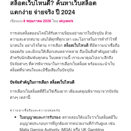
สล็อตเว็บไหนดี? ค้นหาเว็บสล็อต
แตกง่าย จ่ายจริง ปี 2024
เขียนบน
8 พฤษภาคม 2026
โดย
skywork
การเล่นสล็อตออนไลน์ได้รับความนิยมอย่างมากในปัจจุบัน ด้วย
ความสะดวกสบาย เล่นได้ทุกที่ทุกเวลา และโอกาสในการทำกำไรที่
น่าสนใจ อย่างไรก็ตาม การเลือก
สล็อตเว็บไหนดี
ที่มีความน่าเชื่อถือ
ปลอดภัย และมีเกมให้เลือกเล่นหลากหลาย ถือเป็นสิ่งสำคัญอย่างยิ่ง
สำหรับนักเดิมพันทุกคน ในบทความนี้ เราจะพาคุณไปเจาะลึกถึง
ปัจจัยต่างๆ ที่ควรพิจารณาในการเลือกเว็บสล็อต พร้อมแนะนำเว็บ
สล็อตที่น่าสนใจและมีชื่อเสียงในปัจจุบัน
ปัจจัยสำคัญในการเลือก สล็อตเว็บไหนดี
การเลือกเว็บสล็อตที่ดีไม่ใช่เรื่องยาก เพียงแค่คุณพิจารณาจากปัจจัย
ต่างๆ เหล่านี้:
ความน่าเชื่อถือและความปลอดภัย
ใบอนุญาตและการรับรอง:
ตรวจสอบให้แน่ใจว่าเว็บสล็อตมีใบ
อนุญาตประกอบการที่ถูกต้องจากหน่วยงานที่กำกับดูแล เช่น
Malta Gaming Authority (MGA) หรือ UK Gambling