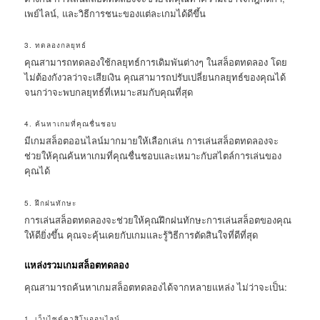
เพย์ไลน์, และวิธีการชนะของแต่ละเกมได้ดีขึ้น
3. ทดลองกลยุทธ์
คุณสามารถทดลองใช้กลยุทธ์การเดิมพันต่างๆ ในสล็อตทดลอง โดย
ไม่ต้องกังวลว่าจะเสียเงิน คุณสามารถปรับเปลี่ยนกลยุทธ์ของคุณได้
จนกว่าจะพบกลยุทธ์ที่เหมาะสมกับคุณที่สุด
4. ค้นหาเกมที่คุณชื่นชอบ
มีเกมสล็อตออนไลน์มากมายให้เลือกเล่น การเล่นสล็อตทดลองจะ
ช่วยให้คุณค้นหาเกมที่คุณชื่นชอบและเหมาะกับสไตล์การเล่นของ
คุณได้
5. ฝึกฝนทักษะ
การเล่นสล็อตทดลองจะช่วยให้คุณฝึกฝนทักษะการเล่นสล็อตของคุณ
ให้ดียิ่งขึ้น คุณจะคุ้นเคยกับเกมและรู้วิธีการตัดสินใจที่ดีที่สุด
แหล่งรวมเกมสล็อตทดลอง
คุณสามารถค้นหาเกมสล็อตทดลองได้จากหลายแหล่ง ไม่ว่าจะเป็น:
1. เว็บไซต์คาสิโนออนไลน์