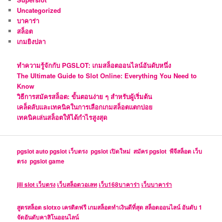
Uncategorized
บาคาร่า
สล็อต
เกมยิงปลา
ทำความรู้จักกับ PGSLOT: เกมสล็อตออนไลน์อันดับหนึ่ง
The Ultimate Guide to Slot Online: Everything You Need to
Know
วิธีการสมัครสล็อต: ขั้นตอนง่าย ๆ สำหรับผู้เริ่มต้น
เคล็ดลับและเทคนิคในการเลือกเกมสล็อตแตกบ่อย
เทคนิคเล่นสล็อตให้ได้กำไรสูงสุด
pgslot auto
pgslot เว็บตรง
pgslot เปิดใหม่
สมัคร pgslot
พีจีสล็อต เว็บ
ตรง
pgslot game
jili slot เว็บตรง
เว็บสล็อตวอเลท
เว็บ168บาคาร่า
เว็บบาคาร่า
สูตรสล็อต
slotxo เครดิตฟรี
เกมสล็อตทำเงินดีที่สุด
สล็อตออนไลน์ อันดับ 1
จัดอันดับคาสิโนออนไลน์