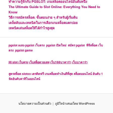
ทำความรู้จักกับ PGSLOT: เกมสล็อตออนไลน์อันดับหนึ่ง
The Ultimate Guide to Slot Online: Everything You Need to
Know
วิธีการสมัครสล็อต: ขั้นตอนง่าย ๆ สำหรับผู้เริ่มต้น
เคล็ดลับและเทคนิคในการเลือกเกมสล็อตแตกบ่อย
เทคนิคเล่นสล็อตให้ได้กำไรสูงสุด
pgslot auto
pgslot เว็บตรง
pgslot เปิดใหม่
สมัคร pgslot
พีจีสล็อต เว็บ
ตรง
pgslot game
jili slot เว็บตรง
เว็บสล็อตวอเลท
เว็บ168บาคาร่า
เว็บบาคาร่า
สูตรสล็อต
slotxo เครดิตฟรี
เกมสล็อตทำเงินดีที่สุด
สล็อตออนไลน์ อันดับ 1
จัดอันดับคาสิโนออนไลน์
นโยบายความเป็นส่วนตัว
ภูมิใจนำเสนอโดย WordPress