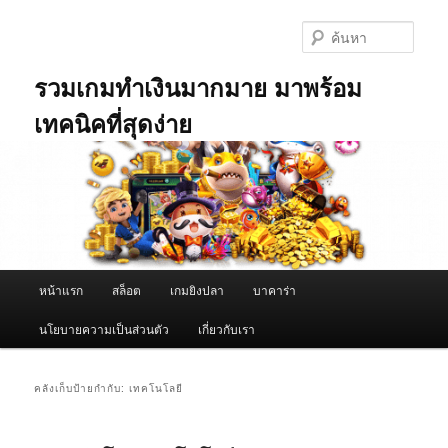
ข้าม
ข้าม
ไป
ไป
ค้นหา
ยัง
บทความ
เนื้อหา
รอง
รวมเกมทำเงินมากมาย มาพร้อม
หลัก
เทคนิคที่สุดง่าย
เมนู
หน้าแรก
สล็อต
เกมยิงปลา
บาคาร่า
หลัก
นโยบายความเป็นส่วนตัว
เกี่ยวกับเรา
คลังเก็บป้ายกำกับ:
เทคโนโลยี