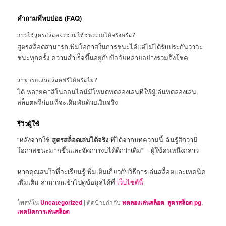
คำถามที่พบบ่อย (FAQ)
การใช้สูตรสล็อตจะช่วยให้ชนะเกมได้จริงหรือ?
สูตรสล็อตสามารถเพิ่มโอกาสในการชนะได้แต่ไม่ได้รับประกันว่าจะ
ชนะทุกครั้ง ความสำเร็จขึ้นอยู่กับปัจจัยหลายอย่างรวมถึงโชค
สามารถเล่นสล็อตฟรีได้หรือไม่?
ได้ หลายคาสิโนออนไลน์มีโหมดทดลองเล่นที่ให้ผู้เล่นทดลองเล่น
สล็อตฟรีก่อนที่จะเดิมพันด้วยเงินจริง
รีวิวผู้ใช้
“หลังจากใช้
สูตรสล็อตเล่นได้จริง
ที่ได้จากบทความนี้ ฉันรู้สึกว่ามี
โอกาสชนะมากขึ้นและจัดการงบได้ดีกว่าเดิม” – ผู้ใช้คนหนึ่งกล่าว
หากคุณสนใจที่จะเรียนรู้เพิ่มเติมเกี่ยวกับวิธีการเล่นสล็อตและเทคนิค
เพิ่มเติม สามารถเข้าไปดูข้อมูลได้ที่
เว็บไซต์นี้
โพสท์ใน
Uncategorized
|
ติดป้ายกำกับ
ทดลองเล่นสล็อต
,
สูตรสล็อต pg
,
เทคนิคการเล่นสล็อต