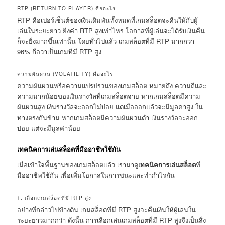
RTP (RETURN TO PLAYER) คืออะไร
RTP คือเปอร์เซ็นต์ของเงินเดิมพันทั้งหมดที่เกมสล็อตจะคืนให้กับผู้
เล่นในระยะยาว ยิ่งค่า RTP สูงเท่าไหร่ โอกาสที่ผู้เล่นจะได้รับเงินคืน
ก็จะยิ่งมากขึ้นเท่านั้น โดยทั่วไปแล้ว เกมสล็อตที่มี RTP มากกว่า
96% ถือว่าเป็นเกมที่มี RTP สูง
ความผันผวน (VOLATILITY) คืออะไร
ความผันผวนหรือความแปรปรวนของเกมสล็อต หมายถึง ความถี่และ
ความมากน้อยของเงินรางวัลที่เกมสล็อตจ่าย หากเกมสล็อตมีความ
ผันผวนสูง เงินรางวัลจะออกไม่บ่อย แต่เมื่อออกแล้วจะมีมูลค่าสูง ใน
ทางตรงกันข้าม หากเกมสล็อตมีความผันผวนต่ำ เงินรางวัลจะออก
บ่อย แต่จะมีมูลค่าน้อย
เทคนิคการเล่นสล็อตที่มืออาชีพใช้กัน
เมื่อเข้าใจพื้นฐานของเกมสล็อตแล้ว เรามาดู
เทคนิคการเล่นสล็อต
ที่
มืออาชีพใช้กัน เพื่อเพิ่มโอกาสในการชนะและทำกำไรกัน
1. เลือกเกมสล็อตที่มี RTP สูง
อย่างที่กล่าวไปข้างต้น เกมสล็อตที่มี RTP สูงจะคืนเงินให้ผู้เล่นใน
ระยะยาวมากกว่า ดังนั้น การเลือกเล่นเกมสล็อตที่มี RTP สูงจึงเป็นสิ่ง