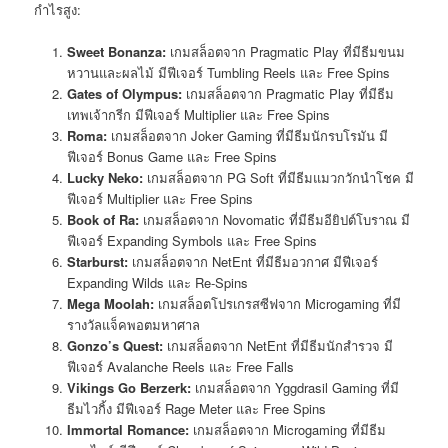
กำไรสูง:
Sweet Bonanza:
เกมสล็อตจาก Pragmatic Play ที่มีธีมขนม
หวานและผลไม้ มีฟีเจอร์ Tumbling Reels และ Free Spins
Gates of Olympus:
เกมสล็อตจาก Pragmatic Play ที่มีธีม
เทพเจ้ากรีก มีฟีเจอร์ Multiplier และ Free Spins
Roma:
เกมสล็อตจาก Joker Gaming ที่มีธีมนักรบโรมัน มี
ฟีเจอร์ Bonus Game และ Free Spins
Lucky Neko:
เกมสล็อตจาก PG Soft ที่มีธีมแมวกวักนำโชค มี
ฟีเจอร์ Multiplier และ Free Spins
Book of Ra:
เกมสล็อตจาก Novomatic ที่มีธีมอียิปต์โบราณ มี
ฟีเจอร์ Expanding Symbols และ Free Spins
Starburst:
เกมสล็อตจาก NetEnt ที่มีธีมอวกาศ มีฟีเจอร์
Expanding Wilds และ Re-Spins
Mega Moolah:
เกมสล็อตโปรเกรสซีฟจาก Microgaming ที่มี
รางวัลแจ็คพอตมหาศาล
Gonzo’s Quest:
เกมสล็อตจาก NetEnt ที่มีธีมนักสำรวจ มี
ฟีเจอร์ Avalanche Reels และ Free Falls
Vikings Go Berzerk:
เกมสล็อตจาก Yggdrasil Gaming ที่มี
ธีมไวกิ้ง มีฟีเจอร์ Rage Meter และ Free Spins
Immortal Romance:
เกมสล็อตจาก Microgaming ที่มีธีม