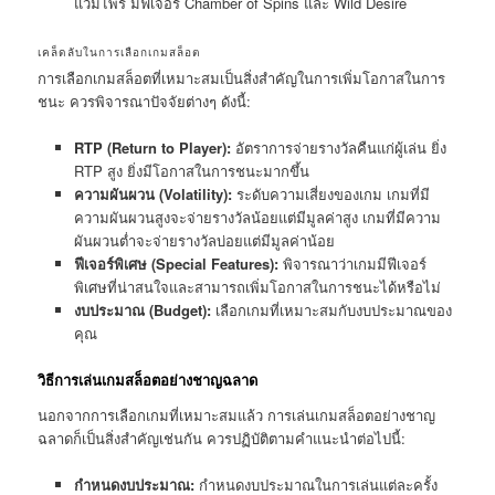
แวมไพร์ มีฟีเจอร์ Chamber of Spins และ Wild Desire
เคล็ดลับในการเลือกเกมสล็อต
การเลือกเกมสล็อตที่เหมาะสมเป็นสิ่งสำคัญในการเพิ่มโอกาสในการ
ชนะ ควรพิจารณาปัจจัยต่างๆ ดังนี้:
RTP (Return to Player):
อัตราการจ่ายรางวัลคืนแก่ผู้เล่น ยิ่ง
RTP สูง ยิ่งมีโอกาสในการชนะมากขึ้น
ความผันผวน (Volatility):
ระดับความเสี่ยงของเกม เกมที่มี
ความผันผวนสูงจะจ่ายรางวัลน้อยแต่มีมูลค่าสูง เกมที่มีความ
ผันผวนต่ำจะจ่ายรางวัลบ่อยแต่มีมูลค่าน้อย
ฟีเจอร์พิเศษ (Special Features):
พิจารณาว่าเกมมีฟีเจอร์
พิเศษที่น่าสนใจและสามารถเพิ่มโอกาสในการชนะได้หรือไม่
งบประมาณ (Budget):
เลือกเกมที่เหมาะสมกับงบประมาณของ
คุณ
วิธีการเล่นเกมสล็อตอย่างชาญฉลาด
นอกจากการเลือกเกมที่เหมาะสมแล้ว การเล่นเกมสล็อตอย่างชาญ
ฉลาดก็เป็นสิ่งสำคัญเช่นกัน ควรปฏิบัติตามคำแนะนำต่อไปนี้:
กำหนดงบประมาณ:
กำหนดงบประมาณในการเล่นแต่ละครั้ง