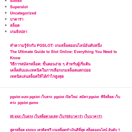
Slotxo
Superslot
Uncategorized
บาคาร่า
สล็อต
เกมยิงปลา
ทำความรู้จักกับ PGSLOT: เกมสล็อตออนไลน์อันดับหนึ่ง
The Ultimate Guide to Slot Online: Everything You Need to
Know
วิธีการสมัครสล็อต: ขั้นตอนง่าย ๆ สำหรับผู้เริ่มต้น
เคล็ดลับและเทคนิคในการเลือกเกมสล็อตแตกบ่อย
เทคนิคเล่นสล็อตให้ได้กำไรสูงสุด
pgslot auto
pgslot เว็บตรง
pgslot เปิดใหม่
สมัคร pgslot
พีจีสล็อต เว็บ
ตรง
pgslot game
jili slot เว็บตรง
เว็บสล็อตวอเลท
เว็บ168บาคาร่า
เว็บบาคาร่า
สูตรสล็อต
slotxo เครดิตฟรี
เกมสล็อตทำเงินดีที่สุด
สล็อตออนไลน์ อันดับ 1