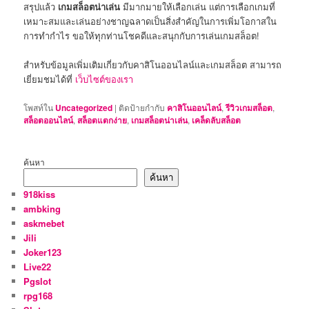
สรุปแล้ว
เกมสล็อตน่าเล่น
มีมากมายให้เลือกเล่น แต่การเลือกเกมที่
เหมาะสมและเล่นอย่างชาญฉลาดเป็นสิ่งสำคัญในการเพิ่มโอกาสใน
การทำกำไร ขอให้ทุกท่านโชคดีและสนุกกับการเล่นเกมสล็อต!
สำหรับข้อมูลเพิ่มเติมเกี่ยวกับคาสิโนออนไลน์และเกมสล็อต สามารถ
เยี่ยมชมได้ที่
เว็บไซต์ของเรา
โพสท์ใน
Uncategorized
|
ติดป้ายกำกับ
คาสิโนออนไลน์
,
รีวิวเกมสล็อต
,
สล็อตออนไลน์
,
สล็อตแตกง่าย
,
เกมสล็อตน่าเล่น
,
เคล็ดลับสล็อต
ค้นหา
ค้นหา
918kiss
ambking
askmebet
Jili
Joker123
Live22
Pgslot
rpg168