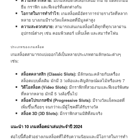
ความหลากหลาย:
มีเกมสล็อตให้เลือกเล่นมากมาย แต่ละเกมมี
ธีม กราฟิก และฟีเจอร์ที่แตกต่างกัน
โอกาสในการทำกำไร:
เกมสล็อตมีอัตราการจ่ายรางวัลที่หลาก
หลาย บางเกมมีรางวัลแจ็คพอตที่มีมูลค่าสูง
ความสะดวกสบาย:
สามารถเล่นเกมสล็อตได้ทุกที่ทุกเวลาผ่าน
อุปกรณ์ต่างๆ เช่น คอมพิวเตอร์ แท็บเล็ต และสมาร์ทโฟน
ประเภทของเกมสล็อต
เกมสล็อตสามารถแบ่งออกได้เป็นหลายประเภทตามลักษณะต่างๆ
เช่น:
สล็อตคลาสสิก (Classic Slots):
มีลักษณะคล้ายกับเครื่อง
สล็อตแบบดั้งเดิม มักมี 3 วงล้อและสัญลักษณ์ผลไม้หรือเลข 7
วิดีโอสล็อต (Video Slots):
มีกราฟิกที่สวยงามและฟีเจอร์พิเศษ
ที่หลากหลาย มักมี 5 วงล้อขึ้นไป
สล็อตโปรเกรสซีฟ (Progressive Slots):
มีรางวัลแจ็คพอตที่
เพิ่มขึ้นเรื่อยๆ จนกว่าจะมีผู้โชคดีได้รับรางวัล
สล็อต 3D (3D Slots):
มีกราฟิกสามมิติที่สมจริง
แนะนำ 10 เกมสล็อตน่าเล่นประจำปี 2024
ต่อไปนี้คือตัวอย่างเกมสล็อตที่ได้รับความนิยมและมีโอกาสในการทำ