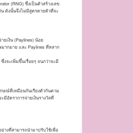
r (RNG) ซึ่งเป็นตัวสร้างเลข
 ดังนั้นจึงไม่มีสูตรตายตัวที่จะ
่ายเงิน (Paylines) น้อย
ศษมากมาย และ Paylines ที่หลาก
่งจะเพิ่มขึ้นเรื่อยๆ จนกว่าจะมี
กษณ์ที่เหมือนกันเรียงตัวกันตาม
จะมีอัตราการจ่ายเงินรางวัลที่
งอย่างที่สามารถนำมาปรับใช้เพื่อ