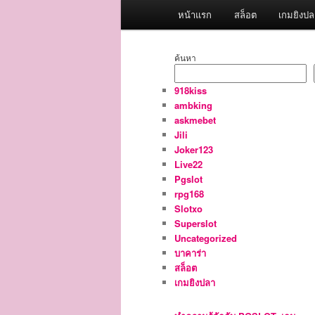
เมนู
หน้าแรก
สล็อต
เกมยิงปล
หลัก
ค้นหา
918kiss
ambking
askmebet
Jili
Joker123
Live22
Pgslot
rpg168
Slotxo
Superslot
Uncategorized
บาคาร่า
สล็อต
เกมยิงปลา