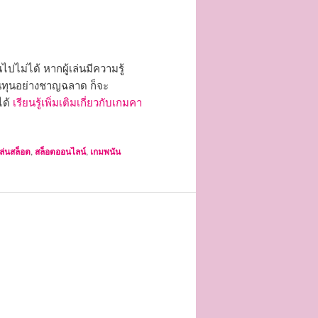
ป็นไปไม่ได้ หากผู้เล่นมีความรู้
ินทุนอย่างชาญฉลาด ก็จะ
ได้
เรียนรู้เพิ่มเติมเกี่ยวกับเกมคา
ล่นสล็อต
,
สล็อตออนไลน์
,
เกมพนัน