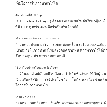
เพิ่มโอกาสในการทำกำไรได้
เลือกสล็อตที่มี RTP สูง
RTP (Return to Player) คืออัตราการจ่ายเงินคืนให้แก่ผู้เล่
ที่มี RTP สูงกว่า 96% ถือว่าเป็นตัวเลือกที่ดี
บริหารจัดการเงินทุนอย่างชาญฉลาด
กำหนดงบประมาณในการเล่นแต่ละครั้ง และไม่ควรเล่นเกินงบท
เป้าหมายในการทำกำไรและจุดตัดขาดทุน หากทำกำไรได้ตามเป
ตัดขาดทุนแล้ว ควรหยุดเล่นทันที
ใช้ประโยชน์จากโบนัสและโปรโมชั่น
คาสิโนออนไลน์มักจะมีโบนัสและโปรโมชั่นต่างๆ ให้กับผู้เล่น 
เงิน หรือฟรีสปิน การใช้ประโยชน์จากโบนัสเหล่านี้จะช่วยเพิ่
โอกาสในการทำกำไร
ลองเล่นสล็อตฟรี
ก่อนที่จะเล่นสล็อตด้วยเงินจริง ควรลองเล่นสล็อตฟรีดูก่อน 