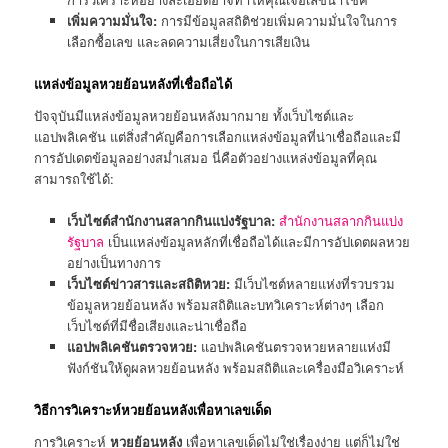
เพิ่มความมั่นใจ:
การมีข้อมูลสถิติช่วยเพิ่มความมั่นใจในการ
เลือกซื้อเลข และลดความเสี่ยงในการเสียเงิน
แหล่งข้อมูลหวยย้อนหลังที่เชื่อถือได้
ปัจจุบันมีแหล่งข้อมูลหวยย้อนหลังมากมาย ทั้งเว็บไซต์และ
แอปพลิเคชัน แต่สิ่งสำคัญคือการเลือกแหล่งข้อมูลที่น่าเชื่อถือและมี
การอัปเดตข้อมูลอย่างสม่ำเสมอ นี่คือตัวอย่างแหล่งข้อมูลที่คุณ
สามารถใช้ได้:
เว็บไซต์สำนักงานสลากกินแบ่งรัฐบาล:
สำนักงานสลากกินแบ่ง
รัฐบาล
เป็นแหล่งข้อมูลหลักที่เชื่อถือได้และมีการอัปเดตผลหวย
อย่างเป็นทางการ
เว็บไซต์ข่าวสารและสถิติหวย:
มีเว็บไซต์หลายแห่งที่รวบรวม
ข้อมูลหวยย้อนหลัง พร้อมสถิติและบทวิเคราะห์ต่างๆ เลือก
เว็บไซต์ที่มีชื่อเสียงและน่าเชื่อถือ
แอปพลิเคชันตรวจหวย:
แอปพลิเคชันตรวจหวยหลายแห่งมี
ฟังก์ชันให้ดูผลหวยย้อนหลัง พร้อมสถิติและเครื่องมือวิเคราะห์
วิธีการวิเคราะห์หวยย้อนหลังเพื่อหาเลขเด็ด
การวิเคราะห์
หวยย้อนหลัง
เพื่อหาเลขเด็ดไม่ใช่เรื่องง่าย แต่ก็ไม่ใช่