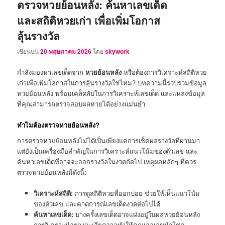
ตรวจหวยย้อนหลัง: ค้นหาเลขเด็ด
และสถิติหวยเก่า เพื่อเพิ่มโอกาส
ลุ้นรางวัล
เขียนบน
20 พฤษภาคม 2026
โดย
skywork
กำลังมองหาเลขเด็ดจาก
หวยย้อนหลัง
หรือต้องการวิเคราะห์สถิติหวย
เก่าเพื่อเพิ่มโอกาสในการลุ้นรางวัลใช่ไหม? บทความนี้รวบรวมข้อมูล
หวยย้อนหลัง พร้อมเคล็ดลับในการวิเคราะห์เลขเด็ด และแหล่งข้อมูล
ที่คุณสามารถตรวจสอบผลหวยได้อย่างแม่นยำ
ทำไมต้องตรวจหวยย้อนหลัง?
การตรวจหวยย้อนหลังไม่ได้เป็นเพียงแค่การเช็คผลรางวัลที่ผ่านมา
แต่ยังเป็นเครื่องมือสำคัญในการวิเคราะห์แนวโน้มของตัวเลข และ
ค้นหาเลขเด็ดที่อาจจะออกรางวัลในงวดถัดไป เหตุผลหลักๆ ที่ควร
ตรวจหวยย้อนหลังมีดังนี้:
วิเคราะห์สถิติ:
การดูสถิติหวยที่ออกบ่อย ช่วยให้เห็นแนวโน้ม
ของตัวเลข และคาดการณ์เลขเด็ดงวดต่อไปได้
ค้นหาเลขเด็ด:
บางครั้งเลขเด็ดอาจแฝงอยู่ในผลหวยย้อนหลัง
การวิเคราะห์อย่างละเอียดอาจทำให้คุณเจอเลขนำโชค