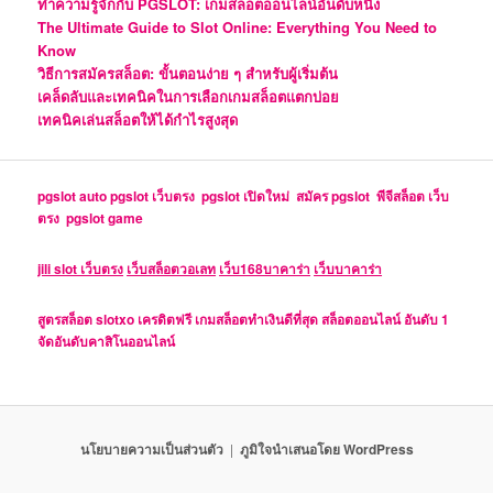
ทำความรู้จักกับ PGSLOT: เกมสล็อตออนไลน์อันดับหนึ่ง
The Ultimate Guide to Slot Online: Everything You Need to
Know
วิธีการสมัครสล็อต: ขั้นตอนง่าย ๆ สำหรับผู้เริ่มต้น
เคล็ดลับและเทคนิคในการเลือกเกมสล็อตแตกบ่อย
เทคนิคเล่นสล็อตให้ได้กำไรสูงสุด
pgslot auto
pgslot เว็บตรง
pgslot เปิดใหม่
สมัคร pgslot
พีจีสล็อต เว็บ
ตรง
pgslot game
jili slot เว็บตรง
เว็บสล็อตวอเลท
เว็บ168บาคาร่า
เว็บบาคาร่า
สูตรสล็อต
slotxo เครดิตฟรี
เกมสล็อตทำเงินดีที่สุด
สล็อตออนไลน์ อันดับ 1
จัดอันดับคาสิโนออนไลน์
นโยบายความเป็นส่วนตัว
ภูมิใจนำเสนอโดย WordPress