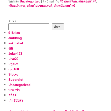
โพสท์ใน
Uncategorized
|
ติดป้ายกำกับ
รีวิวเกมสล็อต
,
สล็อตออนไลน์
,
สล็อตเว็บตรง
,
สล็อตไม่ผ่านเอเย่นต์
,
เว็บพนันออนไลน์
ค้นหา
ค้นหา
918kiss
ambking
askmebet
Jili
Joker123
Live22
Pgslot
rpg168
Slotxo
Superslot
Uncategorized
บาคาร่า
สล็อต
เกมยิงปลา