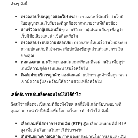
ต่างๆ ดังนี้:
ตรวจสอบใบอนุญาตและใบรับรอง:
ตรวจสอบให้แน่ใจว่าเว็บมี
ใบอนุญาตและใบรับรองที่ถูกต้องจากหน่วยงานที่เกี่ยวข้อง
อ่านรีวิวจากผู้เล่นคนอื่นๆ:
อ่านรีวิวจากผู้เล่นคนอื่นๆ เพื่อดูว่า
เว็บมีชื่อเสียงและน่าเชื่อถือหรือไม่
ตรวจสอบระบบความปลอดภัย:
ตรวจสอบให้แน่ใจว่าเว็บมีระบบ
ความปลอดภัยที่เข้มงวด เพื่อปกป้องข้อมูลส่วนตัวและการเงิน
ของคุณ
ทดลองเล่นเกมฟรี:
ทดลองเล่นเกมฟรีก่อนที่จะฝากเงิน เพื่อดูว่า
เกมมีความยุติธรรมและน่าสนใจหรือไม่
ติดต่อฝ่ายบริการลูกค้า:
ลองติดต่อฝ่ายบริการลูกค้าเพื่อดูว่าพวก
เขามีความรู้และพร้อมให้ความช่วยเหลือหรือไม่
เคล็ดลับการเล่นสล็อตออนไลน์ให้ได้กำไร
ถึงแม้ว่าสล็อตจะเป็นเกมที่ต้องพึ่งโชค แต่ก็ยังมีเคล็ดลับบางอย่างที่
คุณสามารถนำไปใช้เพื่อเพิ่มโอกาสในการทำกำไรได้ ดังนี้:
เลือกเกมที่มีอัตราการจ่ายเงิน (RTP) สูง:
เลือกเล่นเกมที่มี RTP
สูง เพื่อเพิ่มโอกาสในการได้รับรางวัล
เดิมพันอย่างชาญฉลาด:
กำหนดงบประมาณในการเล่นและเดิม