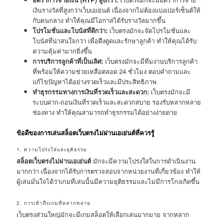
เงินรางวัลที่สูงกว่าเว็บเอเย่นต์ เนื่องจากไม่ต้องแบ่งเปอร์เซ็นต์ให้
กับคนกลาง ทำให้คุณมีโอกาสได้รับรางวัลมากขึ้น
โปรโมชั่นและโบนัสที่ดีกว่า:
เว็บตรงมักจะจัดโปรโมชั่นและ
โบนัสที่น่าสนใจกว่า เพื่อดึงดูดและรักษาลูกค้า ทำให้คุณได้รับ
ความคุ้มค่ามากยิ่งขึ้น
การบริการลูกค้าที่เป็นเลิศ:
เว็บตรงมักจะมีทีมงานบริการลูกค้า
ที่พร้อมให้ความช่วยเหลือตลอด 24 ชั่วโมง ตอบคำถามและ
แก้ไขปัญหาได้อย่างรวดเร็วและมีประสิทธิภาพ
ทำธุรกรรมทางการเงินที่รวดเร็วและสะดวก:
เว็บตรงมักจะมี
ระบบฝาก-ถอนเงินที่รวดเร็วและสะดวกสบาย รองรับหลากหลาย
ช่องทาง ทำให้คุณสามารถทำธุรกรรมได้อย่างง่ายดาย
ข้อดีของการเล่นสล็อตเว็บตรงไม่ผ่านเอเย่นต์ที่ควรรู้
1. ความโปร่งใสและยุติธรรม
สล็อตเว็บตรงไม่ผ่านเอเย่นต์
มักจะมีความโปร่งใสในการดำเนินงาน
มากกว่า เนื่องจากได้รับการตรวจสอบจากหน่วยงานที่เกี่ยวข้อง ทำให้
ผู้เล่นมั่นใจได้ว่าเกมที่เล่นนั้นมีความยุติธรรมและไม่มีการโกงเกิดขึ้น
2. การเข้าถึงเกมที่หลากหลาย
เว็บตรงส่วนใหญ่มักจะมีเกมสล็อตให้เลือกเล่นมากมาย จากหลาก