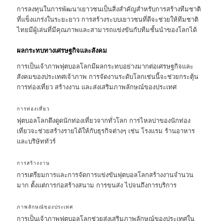
การลงทุนในการพัฒนาเยาวชนเป็นสิ่งสำคัญสำหรับการสร้างทีมชาติ
ที่แข็งแกร่งในระยะยาว การสร้างระบบเยาวชนที่ดีจะช่วยให้ทีมชาติ
ไทยมีผู้เล่นที่มีคุณภาพและสามารถแข่งขันกับทีมชั้นนำของโลกได้
ผลกระทบทางเศรษฐกิจและสังคม
การเป็นเจ้าภาพฟุตบอลโลกมีผลกระทบอย่างมากต่อเศรษฐกิจและ
สังคมของประเทศเจ้าภาพ การจัดงานระดับโลกเช่นนี้จะช่วยกระตุ้น
การท่องเที่ยว สร้างงาน และส่งเสริมภาพลักษณ์ของประเทศ
การท่องเที่ยว
ฟุตบอลโลกดึงดูดนักท่องเที่ยวจากทั่วโลก การไหลบ่าของนักท่อง
เที่ยวจะช่วยสร้างรายได้ให้กับธุรกิจต่างๆ เช่น โรงแรม ร้านอาหาร
และบริษัททัวร์
การสร้างงาน
การเตรียมการและการจัดการแข่งขันฟุตบอลโลกสร้างงานจำนวน
มาก ตั้งแต่การก่อสร้างสนาม การขนส่ง ไปจนถึงการบริการ
ภาพลักษณ์ของประเทศ
การเป็นเจ้าภาพฟุตบอลโลกช่วยส่งเสริมภาพลักษณ์ของประเทศใน