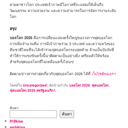
สายตาชาวโลก ประเทศเจ้าภาพมีโอกาสที่จะแสดงให้เห็นถึง
วัฒนธรรม ความสวยงาม และความสามารถในการจัดการงานระดับ
โลก
สรุป
บอลโลก 2026
คือการเปลี่ยนแปลงครั้งใหญ่ของวงการฟุตบอลโลก
การเพิ่มจำนวนทีม การมีเจ้าภาพร่วม 3 ประเทศ และความหวังของ
ทีมชาติไทยที่จะได้เข้าร่วมฟุตบอลโลกรอบสุดท้าย ล้วนเป็นปัจจัยที่
ทำให้การแข่งขันครั้งนี้น่าติดตามเป็นอย่างยิ่ง เตรียมตัวให้พร้อม
สำหรับฟุตบอลโลกที่ไม่เหมือนครั้งไหนๆ!
ติดตามข่าวสารล่าสุดเกี่ยวกับฟุตบอลโลก 2026 ได้ที่
เว็บไซต์ของเรา
โพสท์ใน
Uncategorized
|
ติดป้ายกำกับ
บอลโลก 2026
,
ฟุตบอลโลก
,
ฟุตบอลโลก 2026 สหรัฐอเมริกา
ค้นหา
ค้นหา
918kiss
ambking