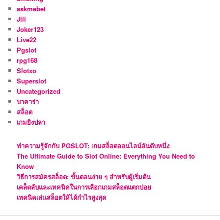
askmebet
Jili
Joker123
Live22
Pgslot
rpg168
Slotxo
Superslot
Uncategorized
บาคาร่า
สล็อต
เกมยิงปลา
ทำความรู้จักกับ PGSLOT: เกมสล็อตออนไลน์อันดับหนึ่ง
The Ultimate Guide to Slot Online: Everything You Need to
Know
วิธีการสมัครสล็อต: ขั้นตอนง่าย ๆ สำหรับผู้เริ่มต้น
เคล็ดลับและเทคนิคในการเลือกเกมสล็อตแตกบ่อย
เทคนิคเล่นสล็อตให้ได้กำไรสูงสุด