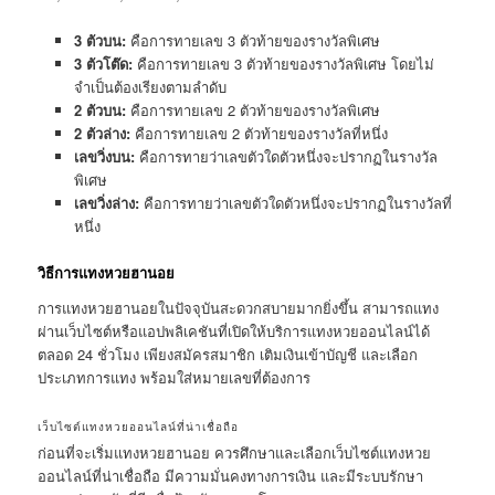
3 ตัวบน:
คือการทายเลข 3 ตัวท้ายของรางวัลพิเศษ
3 ตัวโต๊ด:
คือการทายเลข 3 ตัวท้ายของรางวัลพิเศษ โดยไม่
จำเป็นต้องเรียงตามลำดับ
2 ตัวบน:
คือการทายเลข 2 ตัวท้ายของรางวัลพิเศษ
2 ตัวล่าง:
คือการทายเลข 2 ตัวท้ายของรางวัลที่หนึ่ง
เลขวิ่งบน:
คือการทายว่าเลขตัวใดตัวหนึ่งจะปรากฏในรางวัล
พิเศษ
เลขวิ่งล่าง:
คือการทายว่าเลขตัวใดตัวหนึ่งจะปรากฏในรางวัลที่
หนึ่ง
วิธีการแทงหวยฮานอย
การแทงหวยฮานอยในปัจจุบันสะดวกสบายมากยิ่งขึ้น สามารถแทง
ผ่านเว็บไซต์หรือแอปพลิเคชันที่เปิดให้บริการแทงหวยออนไลน์ได้
ตลอด 24 ชั่วโมง เพียงสมัครสมาชิก เติมเงินเข้าบัญชี และเลือก
ประเภทการแทง พร้อมใส่หมายเลขที่ต้องการ
เว็บไซต์แทงหวยออนไลน์ที่น่าเชื่อถือ
ก่อนที่จะเริ่มแทงหวยฮานอย ควรศึกษาและเลือกเว็บไซต์แทงหวย
ออนไลน์ที่น่าเชื่อถือ มีความมั่นคงทางการเงิน และมีระบบรักษา