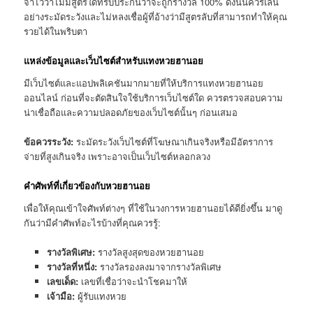
จำไว้ว่าไม่มีสูตรใดที่รับประกันว่าจะถูกรางวัล 100% ดังนั้นควรเล่น
อย่างระมัดระวังและไม่หลงเชื่อผู้ที่อ้างว่ามีสูตรลับที่สามารถทำให้คุณ
รวยได้ในพริบตา
แหล่งข้อมูลและเว็บไซต์สำหรับแทงหวยฮานอย
มีเว็บไซต์และแอปพลิเคชันมากมายที่ให้บริการแทงหวยฮานอย
ออนไลน์ ก่อนที่จะตัดสินใจใช้บริการเว็บไซต์ใด ควรตรวจสอบความ
น่าเชื่อถือและความปลอดภัยของเว็บไซต์นั้นๆ ก่อนเสมอ
ข้อควรระวัง:
ระมัดระวังเว็บไซต์ที่โฆษณาเกินจริงหรือมีอัตราการ
จ่ายที่สูงเกินจริง เพราะอาจเป็นเว็บไซต์หลอกลวง
คำศัพท์ที่เกี่ยวข้องกับหวยฮานอย
เพื่อให้คุณเข้าใจศัพท์ต่างๆ ที่ใช้ในวงการหวยฮานอยได้ดียิ่งขึ้น มาดู
กันว่ามีคำศัพท์อะไรบ้างที่คุณควรรู้:
รางวัลพิเศษ:
รางวัลสูงสุดของหวยฮานอย
รางวัลที่หนึ่ง:
รางวัลรองลงมาจากรางวัลพิเศษ
เลขเด็ด:
เลขที่เชื่อว่าจะนำโชคมาให้
เจ้ามือ:
ผู้รับแทงหวย