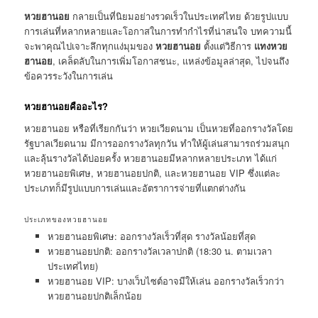
หวยฮานอย
กลายเป็นที่นิยมอย่างรวดเร็วในประเทศไทย ด้วยรูปแบบ
การเล่นที่หลากหลายและโอกาสในการทำกำไรที่น่าสนใจ บทความนี้
จะพาคุณไปเจาะลึกทุกแง่มุมของ
หวยฮานอย
ตั้งแต่วิธีการ
แทงหวย
ฮานอย
, เคล็ดลับในการเพิ่มโอกาสชนะ, แหล่งข้อมูลล่าสุด, ไปจนถึง
ข้อควรระวังในการเล่น
หวยฮานอยคืออะไร?
หวยฮานอย หรือที่เรียกกันว่า หวยเวียดนาม เป็นหวยที่ออกรางวัลโดย
รัฐบาลเวียดนาม มีการออกรางวัลทุกวัน ทำให้ผู้เล่นสามารถร่วมสนุก
และลุ้นรางวัลได้บ่อยครั้ง หวยฮานอยมีหลากหลายประเภท ได้แก่
หวยฮานอยพิเศษ, หวยฮานอยปกติ, และหวยฮานอย VIP ซึ่งแต่ละ
ประเภทก็มีรูปแบบการเล่นและอัตราการจ่ายที่แตกต่างกัน
ประเภทของหวยฮานอย
หวยฮานอยพิเศษ: ออกรางวัลเร็วที่สุด รางวัลน้อยที่สุด
หวยฮานอยปกติ: ออกรางวัลเวลาปกติ (18:30 น. ตามเวลา
ประเทศไทย)
หวยฮานอย VIP: บางเว็บไซต์อาจมีให้เล่น ออกรางวัลเร็วกว่า
หวยฮานอยปกติเล็กน้อย