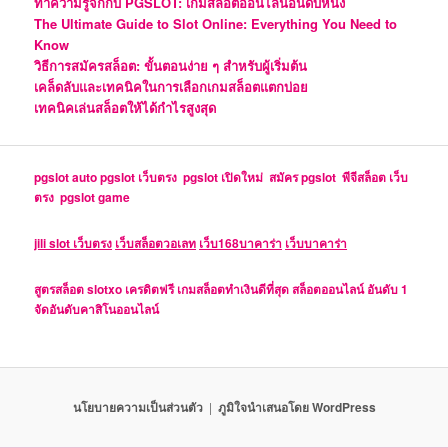
ทำความรู้จักกับ PGSLOT: เกมสล็อตออนไลน์อันดับหนึ่ง
The Ultimate Guide to Slot Online: Everything You Need to
Know
วิธีการสมัครสล็อต: ขั้นตอนง่าย ๆ สำหรับผู้เริ่มต้น
เคล็ดลับและเทคนิคในการเลือกเกมสล็อตแตกบ่อย
เทคนิคเล่นสล็อตให้ได้กำไรสูงสุด
pgslot auto
pgslot เว็บตรง
pgslot เปิดใหม่
สมัคร pgslot
พีจีสล็อต เว็บ
ตรง
pgslot game
jili slot เว็บตรง
เว็บสล็อตวอเลท
เว็บ168บาคาร่า
เว็บบาคาร่า
สูตรสล็อต
slotxo เครดิตฟรี
เกมสล็อตทำเงินดีที่สุด
สล็อตออนไลน์ อันดับ 1
จัดอันดับคาสิโนออนไลน์
นโยบายความเป็นส่วนตัว
ภูมิใจนำเสนอโดย WordPress