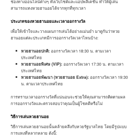
ช่องทางออนไลน์ต่างๆ ทั้งเว็บไซต์และแอปพลิเคชัน ทำให้ผู้เล่น
สามารถแทงหวยฮานอยได้จากทุกที่ทุกเวลา
ประเภทของหวยฮานอยและเวลาออกรางวัล
เพื่อให้เข้าใจและวางแผนการเล่นได้อย่างแม่นยำ มาดูกันว่าหวย
ฮานอยแต่ละประเภทมีการออกรางวัลเวลาไหนบ้าง:
หวยฮานอยปกติ:
ออกรางวัลเวลา 18:30 น. ตามเวลา
ประเทศไทย
หวยฮานอยพิเศษ (VIP):
ออกรางวัลเวลา 17:30 น. ตามเวลา
ประเทศไทย
หวยฮานอยพัฒนา (หวยฮานอย Extra):
ออกรางวัลเวลา 19:30
น. ตามเวลาประเทศไทย
การทราบเวลาออกรางวัลที่แน่นอนจะช่วยให้คุณสามารถติดตามผล
การออกรางวัลและตรวจสอบว่าคุณเป็นผู้โชคดีหรือไม่
วิธีการเล่นหวยฮานอย
วิธีการเล่นหวยฮานอยนั้นคล้ายคลึงกับหวยรัฐบาลไทย โดยมีรูปแบบ
การแทงที่หลากหลาย ดังนี้: