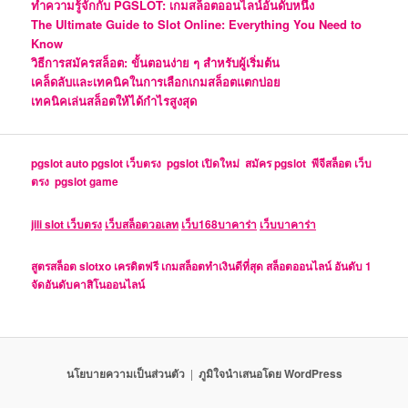
ทำความรู้จักกับ PGSLOT: เกมสล็อตออนไลน์อันดับหนึ่ง
The Ultimate Guide to Slot Online: Everything You Need to
Know
วิธีการสมัครสล็อต: ขั้นตอนง่าย ๆ สำหรับผู้เริ่มต้น
เคล็ดลับและเทคนิคในการเลือกเกมสล็อตแตกบ่อย
เทคนิคเล่นสล็อตให้ได้กำไรสูงสุด
pgslot auto
pgslot เว็บตรง
pgslot เปิดใหม่
สมัคร pgslot
พีจีสล็อต เว็บ
ตรง
pgslot game
jili slot เว็บตรง
เว็บสล็อตวอเลท
เว็บ168บาคาร่า
เว็บบาคาร่า
สูตรสล็อต
slotxo เครดิตฟรี
เกมสล็อตทำเงินดีที่สุด
สล็อตออนไลน์ อันดับ 1
จัดอันดับคาสิโนออนไลน์
นโยบายความเป็นส่วนตัว
ภูมิใจนำเสนอโดย WordPress