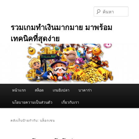
ข้าม
ข้าม
ไป
ไป
ค้นหา
ยัง
บทความ
เนื้อหา
รอง
รวมเกมทำเงินมากมาย มาพร้อม
หลัก
เทคนิคที่สุดง่าย
เมนู
หน้าแรก
สล็อต
เกมยิงปลา
บาคาร่า
หลัก
นโยบายความเป็นส่วนตัว
เกี่ยวกับเรา
คลังเก็บป้ายกำกับ:
บล็อกเชน