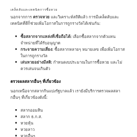
เคล็ดลับและเทคนิคการซื้อหวย
นอกจากการ
ตรวจหวย
และวิเคราะห์สถิติแล้ว การมีเคล็ดลับและ
เทคนิคที่ดีก็ช่วยเพิ่มโอกาสในการถูกรางวัลได้เช่นกัน:
ซื้อสลากจากแหล่งที่เชื่อถือได้:
เลือกซื้อสลากจากตัวแทน
จำหน่ายที่ได้รับอนุญาต
กระจายความเสี่ยง:
ซื้อสลากหลายๆ หมายเลข เพื่อเพิ่มโอกาส
ในการถูกรางวัล
เล่นหวยอย่างมีสติ:
กำหนดงบประมาณในการซื้อหวย และไม่
ควรเล่นจนเกินตัว
ตรวจผลสลากอื่นๆ ที่เกี่ยวข้อง
นอกเหนือจากสลากกินแบ่งรัฐบาลแล้ว เรายังมีบริการตรวจผลสลา
กอื่นๆ ที่เกี่ยวข้องดังนี้:
สลากออมสิน
สลาก ธ.ก.ส.
หวยหุ้น
หวยลาว
หวยอื่นๆ