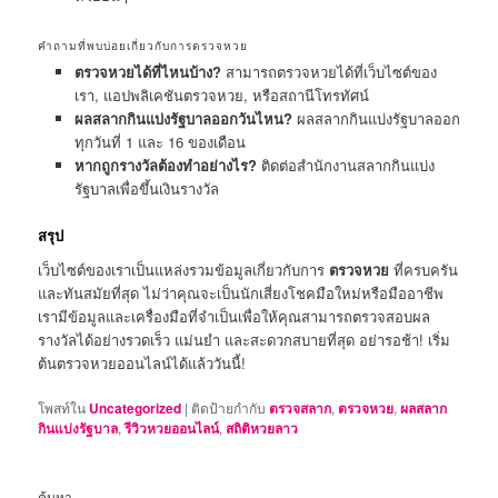
คำถามที่พบบ่อยเกี่ยวกับการตรวจหวย
ตรวจหวยได้ที่ไหนบ้าง?
สามารถตรวจหวยได้ที่เว็บไซต์ของ
เรา, แอปพลิเคชันตรวจหวย, หรือสถานีโทรทัศน์
ผลสลากกินแบ่งรัฐบาลออกวันไหน?
ผลสลากกินแบ่งรัฐบาลออก
ทุกวันที่ 1 และ 16 ของเดือน
หากถูกรางวัลต้องทำอย่างไร?
ติดต่อสำนักงานสลากกินแบ่ง
รัฐบาลเพื่อขึ้นเงินรางวัล
สรุป
เว็บไซต์ของเราเป็นแหล่งรวมข้อมูลเกี่ยวกับการ
ตรวจหวย
ที่ครบครัน
และทันสมัยที่สุด ไม่ว่าคุณจะเป็นนักเสี่ยงโชคมือใหม่หรือมืออาชีพ
เรามีข้อมูลและเครื่องมือที่จำเป็นเพื่อให้คุณสามารถตรวจสอบผล
รางวัลได้อย่างรวดเร็ว แม่นยำ และสะดวกสบายที่สุด อย่ารอช้า! เริ่ม
ต้นตรวจหวยออนไลน์ได้แล้ววันนี้!
โพสท์ใน
Uncategorized
|
ติดป้ายกำกับ
ตรวจสลาก
,
ตรวจหวย
,
ผลสลาก
กินแบ่งรัฐบาล
,
รีวิวหวยออนไลน์
,
สถิติหวยลาว
ค้นหา