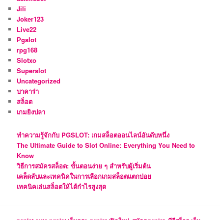
Jili
Joker123
Live22
Pgslot
rpg168
Slotxo
Superslot
Uncategorized
บาคาร่า
สล็อต
เกมยิงปลา
ทำความรู้จักกับ PGSLOT: เกมสล็อตออนไลน์อันดับหนึ่ง
The Ultimate Guide to Slot Online: Everything You Need to
Know
วิธีการสมัครสล็อต: ขั้นตอนง่าย ๆ สำหรับผู้เริ่มต้น
เคล็ดลับและเทคนิคในการเลือกเกมสล็อตแตกบ่อย
เทคนิคเล่นสล็อตให้ได้กำไรสูงสุด