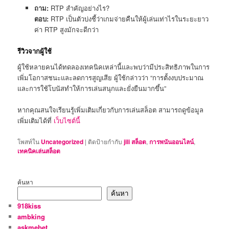
ถาม:
RTP สำคัญอย่างไร?
ตอบ:
RTP เป็นตัวบ่งชี้ว่าเกมจ่ายคืนให้ผู้เล่นเท่าไรในระยะยาว
ค่า RTP สูงมักจะดีกว่า
รีวิวจากผู้ใช้
ผู้ใช้หลายคนได้ทดลองเทคนิคเหล่านี้และพบว่ามีประสิทธิภาพในการ
เพิ่มโอกาสชนะและลดการสูญเสีย ผู้ใช้กล่าวว่า “การตั้งงบประมาณ
และการใช้โบนัสทำให้การเล่นสนุกและยั่งยืนมากขึ้น”
หากคุณสนใจเรียนรู้เพิ่มเติมเกี่ยวกับการเล่นสล็อต สามารถดูข้อมูล
เพิ่มเติมได้ที่
เว็บไซต์นี้
โพสท์ใน
Uncategorized
|
ติดป้ายกำกับ
jili สล็อต
,
การพนันออนไลน์
,
เทคนิคเล่นสล็อต
ค้นหา
ค้นหา
918kiss
ambking
askmebet