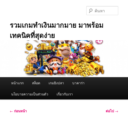
ข้าม
ไป
ค้นหา
ยัง
เนื้อหา
รวมเกมทำเงินมากมาย มาพร้อม
หลัก
เทคนิคที่สุดง่าย
เมนู
หน้าแรก
สล็อต
เกมยิงปลา
บาคาร่า
หลัก
นโยบายความเป็นส่วนตัว
เกี่ยวกับเรา
เมนู
←
ก่อนหน้า
ต่อไป
→
นำทาง
เรื่อง