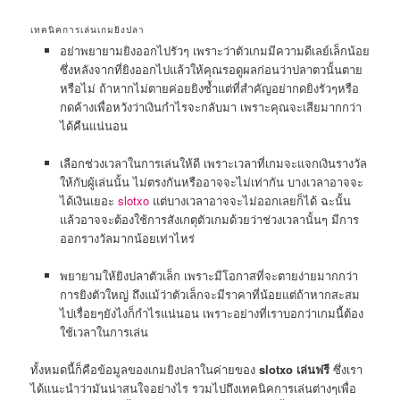
เทคนิคการเล่นเกมยิงปลา
อย่าพยายามยิงออกไปรัวๆ เพราะว่าตัวเกมมีความดีเลย์เล็กน้อย
ซึ่งหลังจากที่ยิงออกไปแล้วให้คุณรอดูผลก่อนว่าปลาตวนั้นตาย
หรือไม่ ถ้าหากไม่ตายค่อยยิงซ้ำแต่ที่สำคัญอย่ากดยิงรัวๆหรือ
กดค้างเพื่อหวังว่าเงินกำไรจะกลับมา เพราะคุณจะเสียมากกว่า
ได้คืนแน่นอน
เลือกช่วงเวลาในการเล่นให้ดี เพราะเวลาที่เกมจะแจกเงินรางวัล
ให้กับผู้เล่นนั้น ไม่ตรงกันหรืออาจจะไม่เท่ากัน บางเวลาอาจจะ
ได้เงินเยอะ
slotxo
แต่บางเวลาอาจจะไม่ออกเลยก็ได้ ฉะนั้น
แล้วอาจจะต้องใช้การสังเกตุตัวเกมด้วยว่าช่วงเวลานั้นๆ มีการ
ออกรางวัลมากน้อยเท่าไหร่
พยายามให้ยิงปลาตัวเล็ก เพราะมีโอกาสที่จะตายง่ายมากกว่า
การยิงตัวใหญ่ ถึงแม้ว่าตัวเล็กจะมีราคาที่น้อยแต่ถ้าหากสะสม
ไปเรื่อยๆยังไงก็กำไรแน่นอน เพราะอย่างที่เราบอกว่าเกมนี้ต้อง
ใช้เวลาในการเล่น
ทั้งหมดนี้ก็คือข้อมูลของเกมยิงปลาในค่ายของ
slotxo เล่นฟรี
ซึ่งเรา
ได้แนะนำว่ามันน่าสนใจอย่างไร รวมไปถึงเทคนิคการเล่นต่างๆเพื่อ