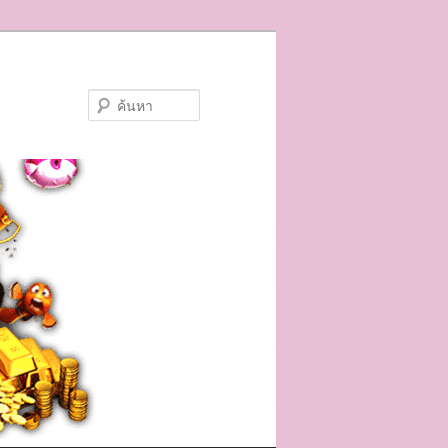
ค้นหา