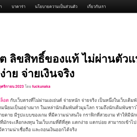
า
บาคาร่า
นโยบายความเป็นส่วนตัว
เกี่ยวกับเรา
ต ลิขสิทธิ์ของแท้ ไม่ผ่านตัว
่าย จ่ายเงินจริง
ฤศจิกายน 2023
โดย
fuckunaka
ล็อต
กับเว็บตรงที่ไม่ผ่านเอเย่นต์ จ่ายหนัก จ่ายจริง เป็นหนึ่งในเว็บเดิ
วามนิยมเป็นอย่างมาก ในเหล่านักเดิมพันทั่วมุมโลก รวมถึงนักเดิมพันชาวไ
ง่ายดาย มีรูปแบบของเกม ที่มีความน่าสนใจ กราฟิกที่สวยงาม ทำให้มีนัก
ี่มักจะเลือกลงทุน ในเว็บเกมที่ดีที่สุด แตกง่าย แตกบ่อย สามารถเข้าไป
ีความน่าเชื่อถือ และถอนเงินออกได้จริง