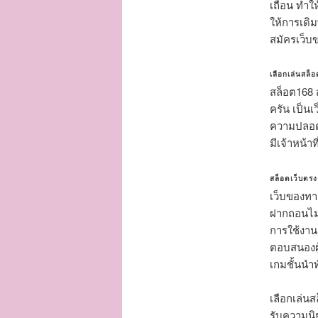
เถื่อน ทำใ
ให้การเดิ
สมัครเว็บข
เลือกเล่นสล็
สล็อต168 
ครัน เป็นเ
ความปลอดภ
มีเจ้าหน้า
สล็อตเว็บตรง
เว็บของท
ฝากถอนไม่ม
การใช้งาน
ตอบสนองผู้
เกมชั้นนำท
เลือกเล่นส
รับความนิ