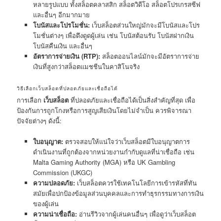
หลายรูปแบบ ทั้งสล็อตคลาสสิก สล็อตวิดีโอ สล็อตโปรเกรสซีฟ
และอื่นๆ อีกมากมาย
โบนัสและโปรโมชั่น:
เว็บสล็อตส่วนใหญ่มักจะมีโบนัสและโปร
โมชั่นต่างๆ เพื่อดึงดูดผู้เล่น เช่น โบนัสต้อนรับ โบนัสฝากเงิน
โบนัสคืนเงิน และอื่นๆ
อัตราการจ่ายเงิน (RTP):
สล็อตออนไลน์มักจะมีอัตราการจ่าย
เงินที่สูงกว่าสล็อตแมชชีนในคาสิโนจริง
วิธีเลือกเว็บสล็อตที่ปลอดภัยและเชื่อถือได้
การเลือก
เว็บสล็อต
ที่ปลอดภัยและเชื่อถือได้เป็นสิ่งสำคัญที่สุด เพื่อ
ป้องกันการถูกโกงหรือการสูญเสียเงินโดยไม่จำเป็น ควรพิจารณา
ปัจจัยต่างๆ ดังนี้:
ใบอนุญาต:
ตรวจสอบให้แน่ใจว่าเว็บสล็อตมีใบอนุญาตการ
ดำเนินงานที่ถูกต้องจากหน่วยงานกำกับดูแลที่น่าเชื่อถือ เช่น
Malta Gaming Authority (MGA) หรือ UK Gambling
Commission (UKGC)
ความปลอดภัย:
เว็บสล็อตควรใช้เทคโนโลยีการเข้ารหัสที่ทัน
สมัยเพื่อปกป้องข้อมูลส่วนบุคคลและการทำธุรกรรมทางการเงิน
ของผู้เล่น
ความน่าเชื่อถือ:
อ่านรีวิวจากผู้เล่นคนอื่นๆ เพื่อดูว่าเว็บสล็อต