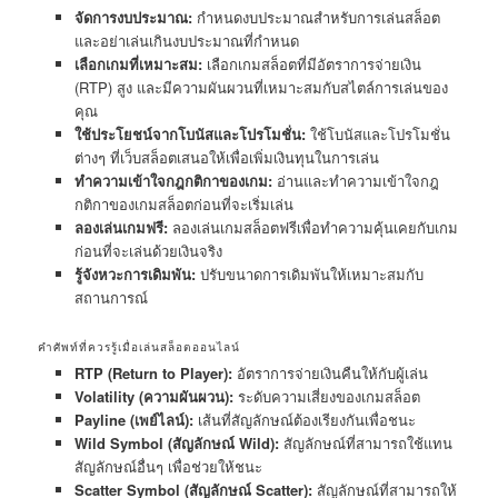
จัดการงบประมาณ:
กำหนดงบประมาณสำหรับการเล่นสล็อต
และอย่าเล่นเกินงบประมาณที่กำหนด
เลือกเกมที่เหมาะสม:
เลือกเกมสล็อตที่มีอัตราการจ่ายเงิน
(RTP) สูง และมีความผันผวนที่เหมาะสมกับสไตล์การเล่นของ
คุณ
ใช้ประโยชน์จากโบนัสและโปรโมชั่น:
ใช้โบนัสและโปรโมชั่น
ต่างๆ ที่เว็บสล็อตเสนอให้เพื่อเพิ่มเงินทุนในการเล่น
ทำความเข้าใจกฎกติกาของเกม:
อ่านและทำความเข้าใจกฎ
กติกาของเกมสล็อตก่อนที่จะเริ่มเล่น
ลองเล่นเกมฟรี:
ลองเล่นเกมสล็อตฟรีเพื่อทำความคุ้นเคยกับเกม
ก่อนที่จะเล่นด้วยเงินจริง
รู้จังหวะการเดิมพัน:
ปรับขนาดการเดิมพันให้เหมาะสมกับ
สถานการณ์
คำศัพท์ที่ควรรู้เมื่อเล่นสล็อตออนไลน์
RTP (Return to Player):
อัตราการจ่ายเงินคืนให้กับผู้เล่น
Volatility (ความผันผวน):
ระดับความเสี่ยงของเกมสล็อต
Payline (เพย์ไลน์):
เส้นที่สัญลักษณ์ต้องเรียงกันเพื่อชนะ
Wild Symbol (สัญลักษณ์ Wild):
สัญลักษณ์ที่สามารถใช้แทน
สัญลักษณ์อื่นๆ เพื่อช่วยให้ชนะ
Scatter Symbol (สัญลักษณ์ Scatter):
สัญลักษณ์ที่สามารถให้