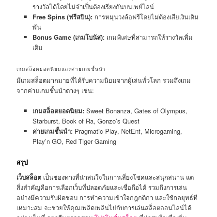
รางวัลได้โดยไม่จำเป็นต้องเรียงกันบนเพย์ไลน์
Free Spins (ฟรีสปิน):
การหมุนวงล้อฟรีโดยไม่ต้องเสียเงินเดิม
พัน
Bonus Game (เกมโบนัส):
เกมพิเศษที่สามารถให้รางวัลเพิ่ม
เติม
เกมสล็อตยอดนิยมและค่ายเกมชั้นนำ
มีเกมสล็อตมากมายที่ได้รับความนิยมจากผู้เล่นทั่วโลก รวมถึงเกม
จากค่ายเกมชั้นนำต่างๆ เช่น:
เกมสล็อตยอดนิยม:
Sweet Bonanza, Gates of Olympus,
Starburst, Book of Ra, Gonzo’s Quest
ค่ายเกมชั้นนำ:
Pragmatic Play, NetEnt, Microgaming,
Play’n GO, Red Tiger Gaming
สรุป
เว็บสล็อต
เป็นช่องทางที่น่าสนใจในการเสี่ยงโชคและสนุกสนาน แต่
สิ่งสำคัญคือการเลือกเว็บที่ปลอดภัยและเชื่อถือได้ รวมถึงการเล่น
อย่างมีความรับผิดชอบ การทำความเข้าใจกฎกติกา และใช้กลยุทธ์ที่
เหมาะสม จะช่วยให้คุณเพลิดเพลินไปกับการเล่นสล็อตออนไลน์ได้