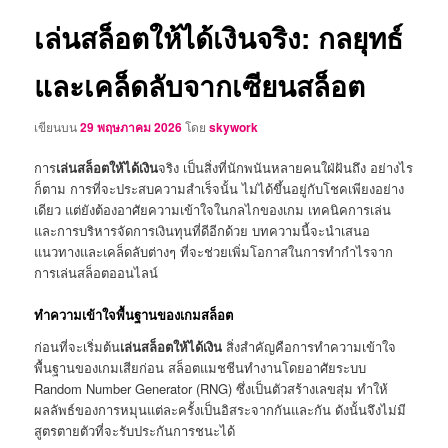
เล่นสล็อตให้ได้เงินจริง: กลยุทธ์
และเคล็ดลับจากเซียนสล็อต
เขียนบน
29 พฤษภาคม 2026
โดย
skywork
การ
เล่นสล็อตให้ได้เงิน
จริง เป็นสิ่งที่นักพนันหลายคนใฝ่ฝันถึง อย่างไร
ก็ตาม การที่จะประสบความสำเร็จนั้น ไม่ได้ขึ้นอยู่กับโชคเพียงอย่าง
เดียว แต่ยังต้องอาศัยความเข้าใจในกลไกของเกม เทคนิคการเล่น
และการบริหารจัดการเงินทุนที่ดีอีกด้วย บทความนี้จะนำเสนอ
แนวทางและเคล็ดลับต่างๆ ที่จะช่วยเพิ่มโอกาสในการทำกำไรจาก
การเล่นสล็อตออนไลน์
ทำความเข้าใจพื้นฐานของเกมสล็อต
ก่อนที่จะเริ่มต้น
เล่นสล็อตให้ได้เงิน
สิ่งสำคัญคือการทำความเข้าใจ
พื้นฐานของเกมเสียก่อน สล็อตแมชชีนทำงานโดยอาศัยระบบ
Random Number Generator (RNG) ซึ่งเป็นตัวสร้างเลขสุ่ม ทำให้
ผลลัพธ์ของการหมุนแต่ละครั้งเป็นอิสระจากกันและกัน ดังนั้นจึงไม่มี
สูตรตายตัวที่จะรับประกันการชนะได้