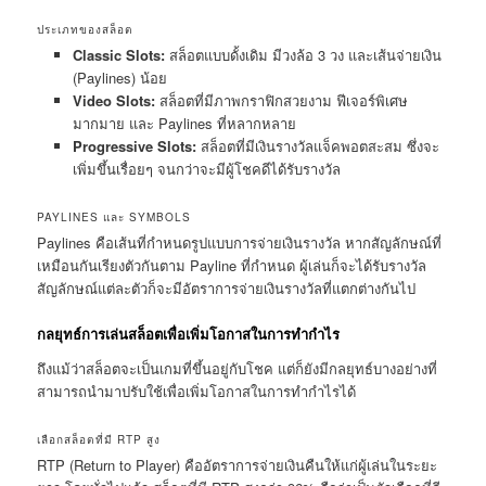
ประเภทของสล็อต
Classic Slots:
สล็อตแบบดั้งเดิม มีวงล้อ 3 วง และเส้นจ่ายเงิน
(Paylines) น้อย
Video Slots:
สล็อตที่มีภาพกราฟิกสวยงาม ฟีเจอร์พิเศษ
มากมาย และ Paylines ที่หลากหลาย
Progressive Slots:
สล็อตที่มีเงินรางวัลแจ็คพอตสะสม ซึ่งจะ
เพิ่มขึ้นเรื่อยๆ จนกว่าจะมีผู้โชคดีได้รับรางวัล
PAYLINES และ SYMBOLS
Paylines คือเส้นที่กำหนดรูปแบบการจ่ายเงินรางวัล หากสัญลักษณ์ที่
เหมือนกันเรียงตัวกันตาม Payline ที่กำหนด ผู้เล่นก็จะได้รับรางวัล
สัญลักษณ์แต่ละตัวก็จะมีอัตราการจ่ายเงินรางวัลที่แตกต่างกันไป
กลยุทธ์การเล่นสล็อตเพื่อเพิ่มโอกาสในการทำกำไร
ถึงแม้ว่าสล็อตจะเป็นเกมที่ขึ้นอยู่กับโชค แต่ก็ยังมีกลยุทธ์บางอย่างที่
สามารถนำมาปรับใช้เพื่อเพิ่มโอกาสในการทำกำไรได้
เลือกสล็อตที่มี RTP สูง
RTP (Return to Player) คืออัตราการจ่ายเงินคืนให้แก่ผู้เล่นในระยะ