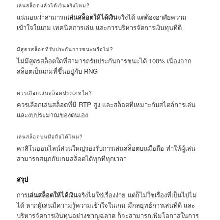
เล่นสล็อตแล้วได้เงินจริงไหม?
แน่นอนว่าสามารถ
เล่นสล็อตให้ได้เงิน
จริงได้ แต่ต้องอาศัยความ
เข้าใจในเกม เทคนิคการเล่น และการบริหารจัดการเงินทุนที่ดี
มีสูตรสล็อตที่รับประกันการชนะหรือไม่?
ไม่มีสูตรสล็อตใดที่สามารถรับประกันการชนะได้ 100% เนื่องจาก
สล็อตเป็นเกมที่ขึ้นอยู่กับ RNG
ควรเลือกเล่นสล็อตประเภทใด?
ควรเลือกเล่นสล็อตที่มี RTP สูง และสล็อตที่เหมาะกับสไตล์การเล่น
และงบประมาณของตนเอง
เล่นสล็อตบนมือถือได้ไหม?
คาสิโนออนไลน์ส่วนใหญ่รองรับการเล่นสล็อตบนมือถือ ทำให้ผู้เล่น
สามารถสนุกกับเกมสล็อตได้ทุกที่ทุกเวลา
สรุป
การ
เล่นสล็อตให้ได้เงิน
จริงไม่ใช่เรื่องง่าย แต่ก็ไม่ใช่เรื่องที่เป็นไปไม่
ได้ หากผู้เล่นมีความรู้ความเข้าใจในเกม มีกลยุทธ์การเล่นที่ดี และ
บริหารจัดการเงินทุนอย่างชาญฉลาด ก็จะสามารถเพิ่มโอกาสในการ