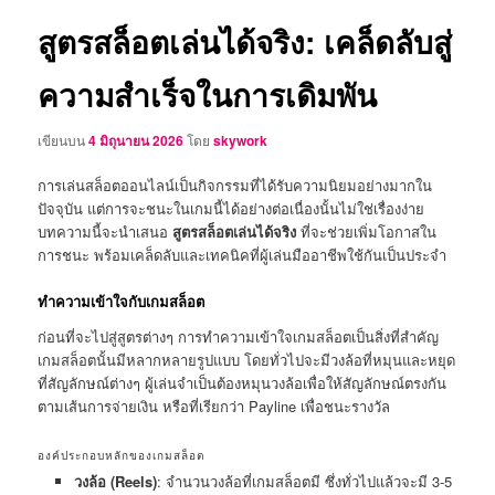
สูตรสล็อตเล่นได้จริง: เคล็ดลับสู่
ความสำเร็จในการเดิมพัน
เขียนบน
4 มิถุนายน 2026
โดย
skywork
การเล่นสล็อตออนไลน์เป็นกิจกรรมที่ได้รับความนิยมอย่างมากใน
ปัจจุบัน แต่การจะชนะในเกมนี้ได้อย่างต่อเนื่องนั้นไม่ใช่เรื่องง่าย
บทความนี้จะนำเสนอ
สูตรสล็อตเล่นได้จริง
ที่จะช่วยเพิ่มโอกาสใน
การชนะ พร้อมเคล็ดลับและเทคนิคที่ผู้เล่นมืออาชีพใช้กันเป็นประจำ
ทำความเข้าใจกับเกมสล็อต
ก่อนที่จะไปสู่สูตรต่างๆ การทำความเข้าใจเกมสล็อตเป็นสิ่งที่สำคัญ
เกมสล็อตนั้นมีหลากหลายรูปแบบ โดยทั่วไปจะมีวงล้อที่หมุนและหยุด
ที่สัญลักษณ์ต่างๆ ผู้เล่นจำเป็นต้องหมุนวงล้อเพื่อให้สัญลักษณ์ตรงกัน
ตามเส้นการจ่ายเงิน หรือที่เรียกว่า Payline เพื่อชนะรางวัล
องค์ประกอบหลักของเกมสล็อต
วงล้อ (Reels)
: จำนวนวงล้อที่เกมสล็อตมี ซึ่งทั่วไปแล้วจะมี 3-5