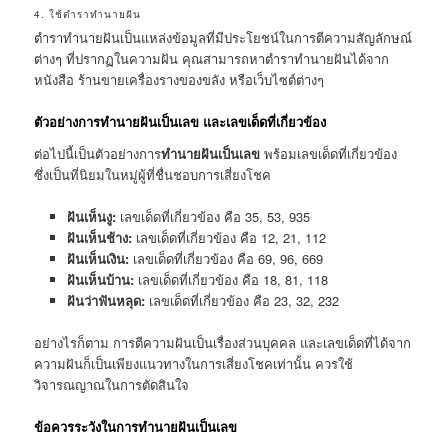
4. ใช้ตำราทำนายฝัน
ตำราทำนายฝันเป็นแหล่งข้อมูลที่มีประโยชน์ในการตีความสัญลักษณ์
ต่างๆ ที่ปรากฏในความฝัน คุณสามารถหาตำราทำนายฝันได้จาก
หนังสือ ร้านขายเครื่องรางของขลัง หรือเว็บไซต์ต่างๆ
ตัวอย่างการทำนายฝันเป็นเลข และเลขเด็ดที่เกี่ยวข้อง
ต่อไปนี้เป็นตัวอย่างการ
ทำนายฝันเป็นเลข
พร้อมเลขเด็ดที่เกี่ยวข้อง
ซึ่งเป็นที่นิยมในหมู่ผู้ที่ชื่นชอบการเสี่ยงโชค
ฝันเห็นงู:
เลขเด็ดที่เกี่ยวข้อง คือ 35, 53, 935
ฝันเห็นช้าง:
เลขเด็ดที่เกี่ยวข้อง คือ 12, 21, 112
ฝันเห็นเงิน:
เลขเด็ดที่เกี่ยวข้อง คือ 69, 96, 669
ฝันเห็นบ้าน:
เลขเด็ดที่เกี่ยวข้อง คือ 18, 81, 118
ฝันว่าฟันหลุด:
เลขเด็ดที่เกี่ยวข้อง คือ 23, 32, 232
อย่างไรก็ตาม การตีความฝันเป็นเรื่องส่วนบุคคล และเลขเด็ดที่ได้จาก
ความฝันก็เป็นเพียงแนวทางในการเสี่ยงโชคเท่านั้น ควรใช้
วิจารณญาณในการตัดสินใจ
ข้อควรระวังในการทำนายฝันเป็นเลข