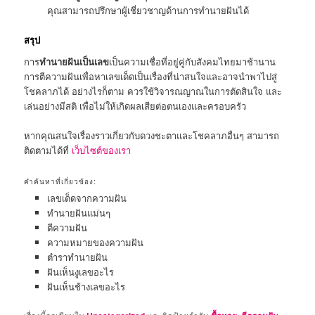
คุณสามารถปรึกษาผู้เชี่ยวชาญด้านการทำนายฝันได้
สรุป
การ
ทำนายฝันเป็นเลข
เป็นความเชื่อที่อยู่คู่กับสังคมไทยมาช้านาน
การตีความฝันเพื่อหาเลขเด็ดเป็นเรื่องที่น่าสนใจและอาจนำพาไปสู่
โชคลาภได้ อย่างไรก็ตาม ควรใช้วิจารณญาณในการตัดสินใจ และ
เล่นอย่างมีสติ เพื่อไม่ให้เกิดผลเสียต่อตนเองและครอบครัว
หากคุณสนใจเรื่องราวเกี่ยวกับดวงชะตาและโชคลาภอื่นๆ สามารถ
ติดตามได้ที่
เว็บไซต์ของเรา
คำค้นหาที่เกี่ยวข้อง:
เลขเด็ดจากความฝัน
ทำนายฝันแม่นๆ
ตีความฝัน
ความหมายของความฝัน
ตำราทำนายฝัน
ฝันเห็นงูเลขอะไร
ฝันเห็นช้างเลขอะไร