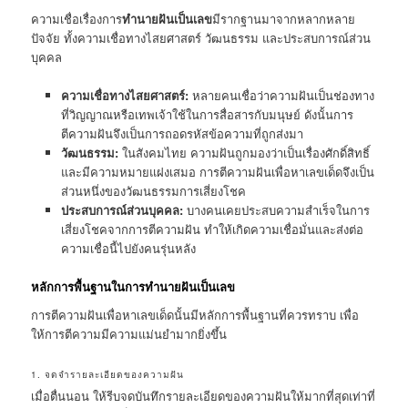
ความเชื่อเรื่องการ
ทำนายฝันเป็นเลข
มีรากฐานมาจากหลากหลาย
ปัจจัย ทั้งความเชื่อทางไสยศาสตร์ วัฒนธรรม และประสบการณ์ส่วน
บุคคล
ความเชื่อทางไสยศาสตร์:
หลายคนเชื่อว่าความฝันเป็นช่องทาง
ที่วิญญาณหรือเทพเจ้าใช้ในการสื่อสารกับมนุษย์ ดังนั้นการ
ตีความฝันจึงเป็นการถอดรหัสข้อความที่ถูกส่งมา
วัฒนธรรม:
ในสังคมไทย ความฝันถูกมองว่าเป็นเรื่องศักดิ์สิทธิ์
และมีความหมายแฝงเสมอ การตีความฝันเพื่อหาเลขเด็ดจึงเป็น
ส่วนหนึ่งของวัฒนธรรมการเสี่ยงโชค
ประสบการณ์ส่วนบุคคล:
บางคนเคยประสบความสำเร็จในการ
เสี่ยงโชคจากการตีความฝัน ทำให้เกิดความเชื่อมั่นและส่งต่อ
ความเชื่อนี้ไปยังคนรุ่นหลัง
หลักการพื้นฐานในการทำนายฝันเป็นเลข
การตีความฝันเพื่อหาเลขเด็ดนั้นมีหลักการพื้นฐานที่ควรทราบ เพื่อ
ให้การตีความมีความแม่นยำมากยิ่งขึ้น
1. จดจำรายละเอียดของความฝัน
เมื่อตื่นนอน ให้รีบจดบันทึกรายละเอียดของความฝันให้มากที่สุดเท่าที่