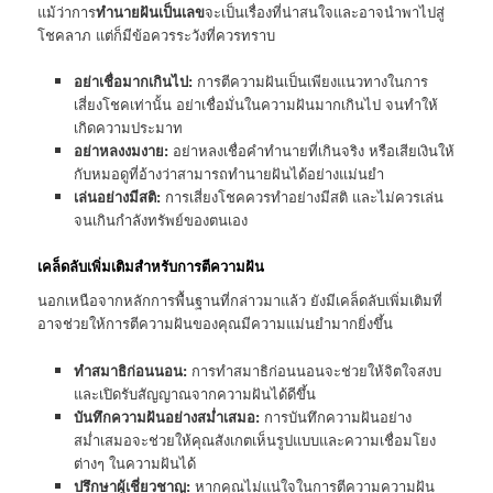
แม้ว่าการ
ทำนายฝันเป็นเลข
จะเป็นเรื่องที่น่าสนใจและอาจนำพาไปสู่
โชคลาภ แต่ก็มีข้อควรระวังที่ควรทราบ
อย่าเชื่อมากเกินไป:
การตีความฝันเป็นเพียงแนวทางในการ
เสี่ยงโชคเท่านั้น อย่าเชื่อมั่นในความฝันมากเกินไป จนทำให้
เกิดความประมาท
อย่าหลงงมงาย:
อย่าหลงเชื่อคำทำนายที่เกินจริง หรือเสียเงินให้
กับหมอดูที่อ้างว่าสามารถทำนายฝันได้อย่างแม่นยำ
เล่นอย่างมีสติ:
การเสี่ยงโชคควรทำอย่างมีสติ และไม่ควรเล่น
จนเกินกำลังทรัพย์ของตนเอง
เคล็ดลับเพิ่มเติมสำหรับการตีความฝัน
นอกเหนือจากหลักการพื้นฐานที่กล่าวมาแล้ว ยังมีเคล็ดลับเพิ่มเติมที่
อาจช่วยให้การตีความฝันของคุณมีความแม่นยำมากยิ่งขึ้น
ทำสมาธิก่อนนอน:
การทำสมาธิก่อนนอนจะช่วยให้จิตใจสงบ
และเปิดรับสัญญาณจากความฝันได้ดีขึ้น
บันทึกความฝันอย่างสม่ำเสมอ:
การบันทึกความฝันอย่าง
สม่ำเสมอจะช่วยให้คุณสังเกตเห็นรูปแบบและความเชื่อมโยง
ต่างๆ ในความฝันได้
ปรึกษาผู้เชี่ยวชาญ:
หากคุณไม่แน่ใจในการตีความความฝัน