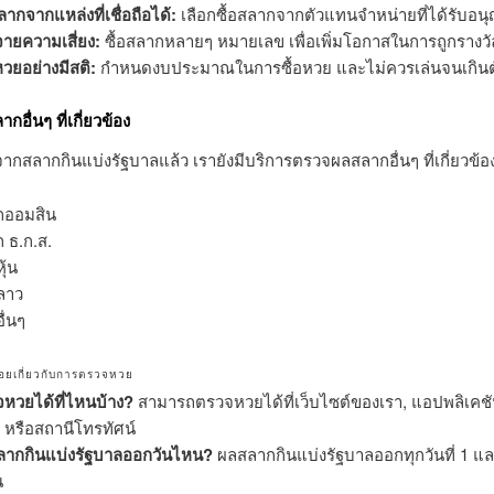
สลากจากแหล่งที่เชื่อถือได้:
เลือกซื้อสลากจากตัวแทนจำหน่ายที่ได้รับอน
ายความเสี่ยง:
ซื้อสลากหลายๆ หมายเลข เพื่อเพิ่มโอกาสในการถูกรางวั
หวยอย่างมีสติ:
กำหนดงบประมาณในการซื้อหวย และไม่ควรเล่นจนเกินต
อื่นๆ ที่เกี่ยวข้อง
กสลากกินแบ่งรัฐบาลแล้ว เรายังมีบริการตรวจผลสลากอื่นๆ ที่เกี่ยวข้องด
กออมสิน
 ธ.ก.ส.
ุ้น
ลาว
ื่นๆ
่อยเกี่ยวกับการตรวจหวย
หวยได้ที่ไหนบ้าง?
สามารถตรวจหวยได้ที่เว็บไซต์ของเรา, แอปพลิเคช
 หรือสถานีโทรทัศน์
ลากกินแบ่งรัฐบาลออกวันไหน?
ผลสลากกินแบ่งรัฐบาลออกทุกวันที่ 1 แ
น