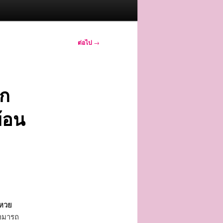
ต่อไป
→
าก
ย้อน
หวย
สามารถ