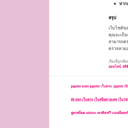
หากถ
สรุป
เว็บไซต์ข
คุณจะเป็นน
สามารถตรว
ตรวจหวยออ
เรื่องนี้ถูกเข
ออนไลน์
,
สถิ
pgslot auto
pgslot เว็บตรง
pgslot เ
jili slot เว็บตรง
เว็บสล็อตวอเลท
เว็บ1
สูตรสล็อต
slotxo เครดิตฟรี
เกมสล็อตทำเ