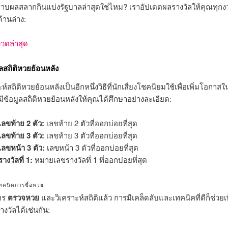
าบผลสลากกินแบ่งรัฐบาลล่าสุดใช่ไหม? เราอัปเดตผลรางวัลให้คุณทุกงว
ด้านล่าง:
วดล่าสุด
ลสถิติหวยย้อนหลัง
ห์สถิติหวยย้อนหลังเป็นอีกหนึ่งวิธีที่นักเสี่ยงโชคนิยมใช้เพื่อเพิ่มโอกาส
มีข้อมูลสถิติหวยย้อนหลังให้คุณได้ศึกษาอย่างละเอียด:
ิเลขท้าย 2 ตัว:
เลขท้าย 2 ตัวที่ออกบ่อยที่สุด
ิเลขท้าย 3 ตัว:
เลขท้าย 3 ตัวที่ออกบ่อยที่สุด
ิเลขหน้า 3 ตัว:
เลขหน้า 3 ตัวที่ออกบ่อยที่สุด
รางวัลที่ 1:
หมายเลขรางวัลที่ 1 ที่ออกบ่อยที่สุด
เทคนิคการซื้อหวย
าร
ตรวจหวย
และวิเคราะห์สถิติแล้ว การมีเคล็ดลับและเทคนิคที่ดีก็ช่วย
งวัลได้เช่นกัน: