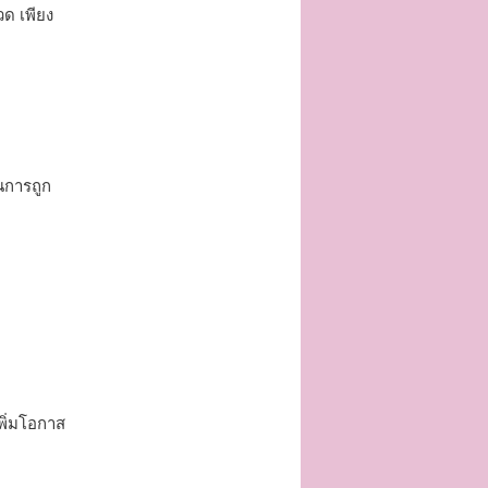
ด เพียง
ในการถูก
เพิ่มโอกาส