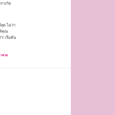
นรางวัล
สุด ไม่ว่า
ห้คุณ
 เริ่มต้น
วิวหวย