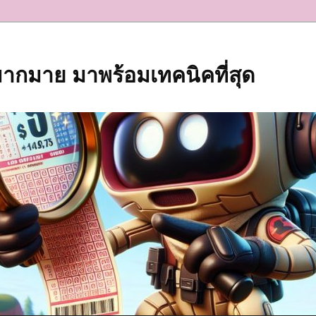
ากมาย มาพร้อมเทคนิคที่สุด